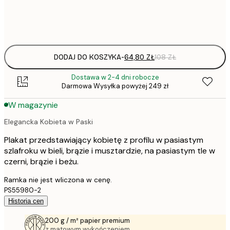
Frame
options
DODAJ DO KOSZYKA
-
64,80 ZŁ
108 ZŁ
Dostawa w 2-4 dni robocze
Darmowa Wysyłka powyżej 249 zł
W magazynie
Elegancka Kobieta w Paski
Plakat przedstawiający kobietę z profilu w pasiastym
szlafroku w bieli, brązie i musztardzie, na pasiastym tle w
czerni, brązie i beżu.
Ramka nie jest wliczona w cenę.
PS55980-2
Historia cen
200 g / m² papier premium
z matowym wykończeniem.