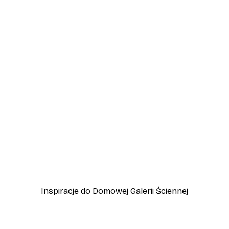
-40%*
hodzie Słońca
Plakat Ptaki na Plaży
Od 31,80 zł
53 zł
Inspiracje do Domowej Galerii Ściennej