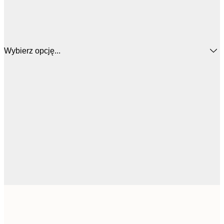
Wybierz opcję...
64,
50x50 cm