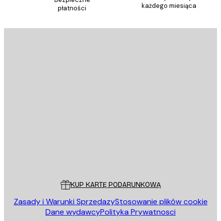
każdego miesiąca
płatności
E-mail
WYŚLIJ
Sklep
Poster Store
Obsługa Klienta
KUP KARTĘ PODARUNKOWĄ
Zasady i Warunki Sprzedazy
Stosowanie plików cookie
Dane wydawcy
Polityka Prywatnosci