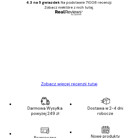
4.3 na 5 gwiazdek
Na podstawie 71008 recenzji.
Zobacz niektóre z nich tutaj.
Zweryfikowany kupujący
Opinie
klientów
Towar zgodny z opisem, szybka dostawa.
Polecam
23 kwi
Ewa L
Zobacz więcej recenzji tutaj
Darmowa Wysyłka
Dostawa w 2-4 dni
powyżej 249 zł
robocze
Nowe produkty
Bezpieczne