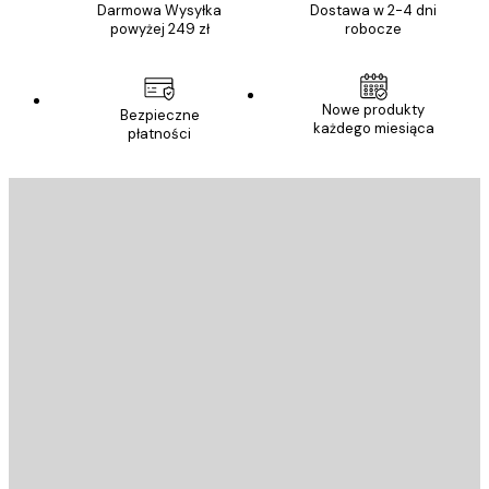
Darmowa Wysyłka
Dostawa w 2-4 dni
powyżej 249 zł
robocze
Nowe produkty
Bezpieczne
każdego miesiąca
płatności
E-mail
WYŚLIJ
Sklep
Poster Store
Obsługa Klienta