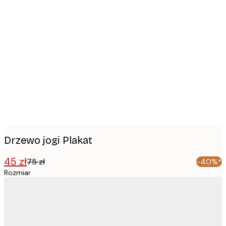
Product
images
Drzewo jogi Plakat
45 zł
75 zł
-40%*
Rozmiar