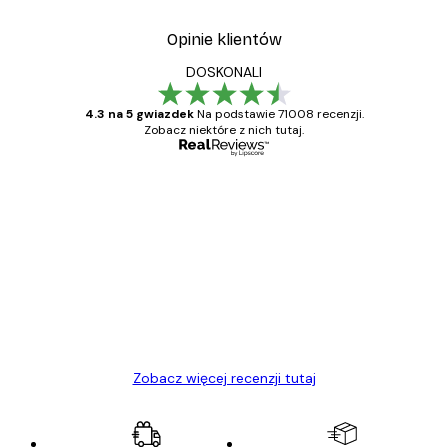
Opinie klientów
DOSKONALI
4.3 na 5 gwiazdek
Na podstawie 71008 recenzji.
Zobacz niektóre z nich tutaj.
Zweryfikowany kupujący
Opinie
klientów
Towar zgodny z opisem, szybka dostawa.
Polecam
23 kwi
Ewa L
Zobacz więcej recenzji tutaj