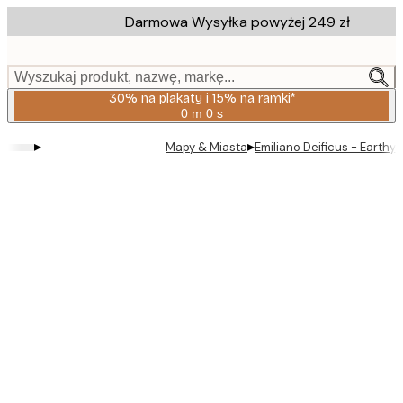
Skip
Darmowa Wysyłka powyżej 249 zł
to
main
content.
Wyszukaj produkt, nazwę, markę...
30% na plakaty i 15% na ramki*
0 m
0 s
Ważny
do:
▸
▸
Mapy & Miasta
Emiliano Deificus - Earthy
2026-
08-
06