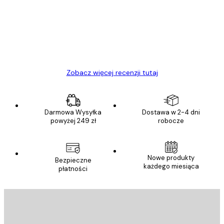
Towar zgodny z opisem, szybka dostawa.
Polecam
23 kwi
Ewa L
Zobacz więcej recenzji tutaj
Darmowa Wysyłka
Dostawa w 2-4 dni
powyżej 249 zł
robocze
Nowe produkty
Bezpieczne
każdego miesiąca
płatności