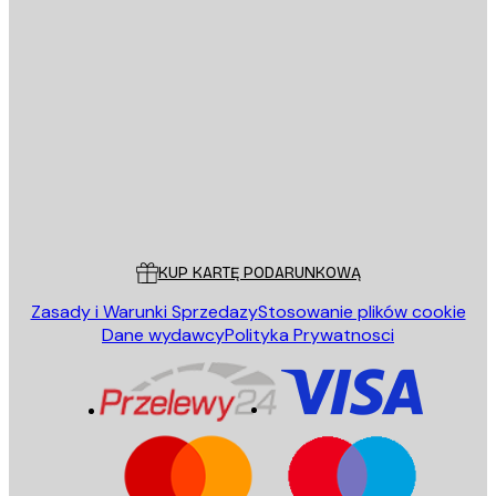
E-mail
WYŚLIJ
Sklep
Poster Store
Obsługa Klienta
KUP KARTĘ PODARUNKOWĄ
Zasady i Warunki Sprzedazy
Stosowanie plików cookie
Dane wydawcy
Polityka Prywatnosci