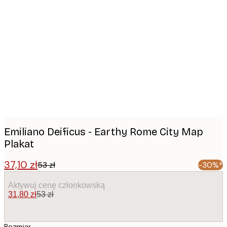
Product
images
Emiliano Deificus - Earthy Rome City Map
Plakat
37,10 zł
53 zł
-30%*
Aktywuj cenę członkowską
31,80 zł
53 zł
Rozmiar