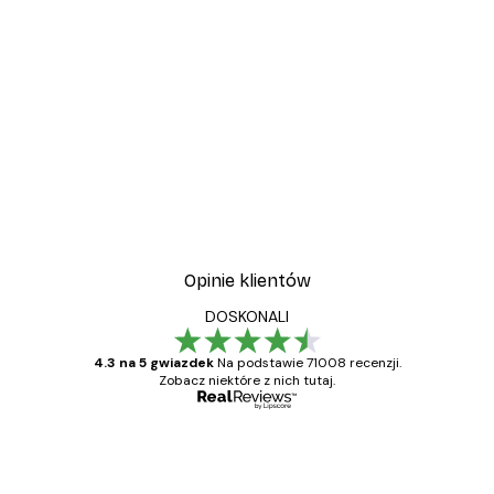
-30%*
wa
Plakat Kwitnące Drzewo
Od 37,10 zł
53 zł
Opinie klientów
DOSKONALI
4.3 na 5 gwiazdek
Na podstawie 71008 recenzji.
Zobacz niektóre z nich tutaj.
Zweryfikowany kupujący
Opinie
klientów