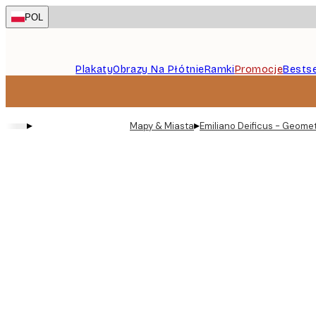
Skip
POL
to
main
content.
Plakaty
Obrazy Na Płótnie
Ramki
Promocje
Bestse
▸
▸
Mapy & Miasta
Emiliano Deificus - Geome