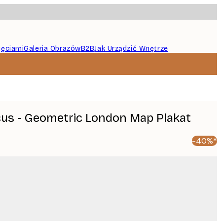
jęciami
Galeria Obrazów
B2B
Jak Urządzić Wnętrze
icus - Geometric London Map Plakat
-40%*