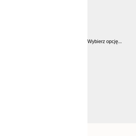
Wybierz opcję...
Frame
21x30 cm