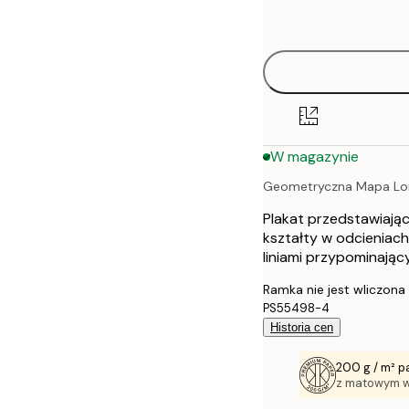
options
30x40 cm
40x50 cm
50x70 cm
W magazynie
70x100 cm
Geometryczna Mapa Lo
100x150 cm
Plakat przedstawiają
kształty w odcieniach
liniami przypominający
Ramka nie jest wliczona
PS55498-4
Historia cen
200 g / m² p
z matowym 