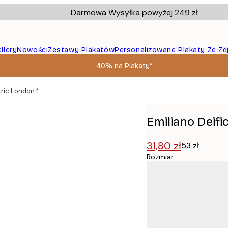
Darmowa Wysyłka powyżej 249 zł
llery
Nowości
Zestawy Plakatów
Personalizowane Plakaty Ze Zd
40% na Plakaty*
tric London Map Plakat
Emiliano Deif
31,80 zł
53 zł
Rozmiar