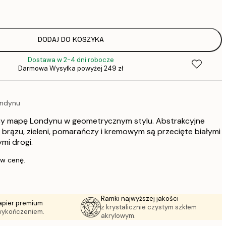
64,
DODAJ DO KOSZYKA
Dostawa w 2-4 dni robocze
Darmowa Wysyłka powyżej 249 zł
1
ndynu
297,
cy mapę Londynu w geometrycznym stylu. Abstrakcyjne
 brązu, zieleni, pomarańczy i kremowym są przecięte białymi
mi drogi.
 w cenę.
Ramki najwyższej jakości
apier premium
z krystalicznie czystym szkłem
wykończeniem.
akrylowym.