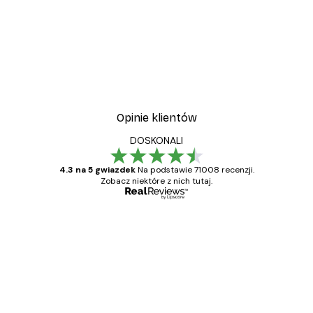
Opinie klientów
DOSKONALI
4.3 na 5 gwiazdek
Na podstawie 71008 recenzji.
Zobacz niektóre z nich tutaj.
Zweryfikowany kupujący
Opinie
klientów
Towar zgodny z opisem, szybka dostawa.
Polecam
23 kwi