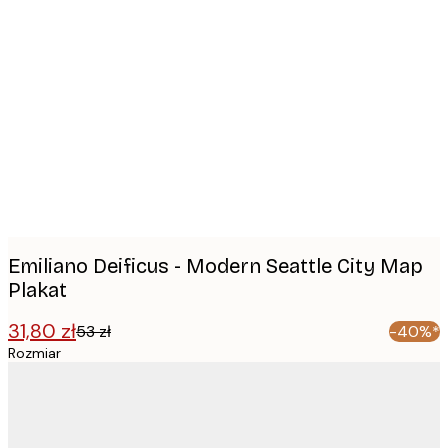
Product
images
Emiliano Deificus - Modern Seattle City Map
Plakat
31,80 zł
53 zł
-40%*
Rozmiar