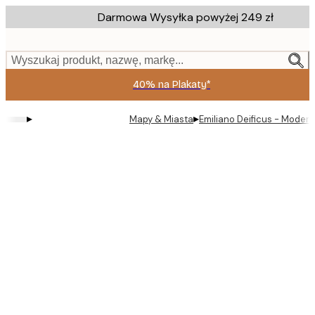
Skip
Darmowa Wysyłka powyżej 249 zł
to
main
content.
Wyszukaj produkt, nazwę, markę...
40% na Plakaty*
▸
▸
Mapy & Miasta
Emiliano Deificus - Modern