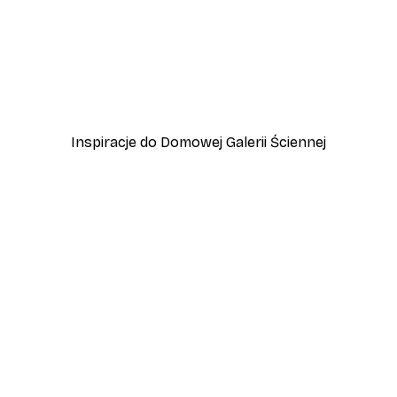
-40%*
zewo
Plakat Lampart
Od 45 zł
75 zł
Inspiracje do Domowej Galerii Ściennej