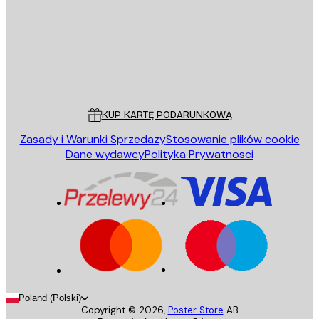
Sklep
Poster Store
Obsługa Klienta
KUP KARTĘ PODARUNKOWĄ
Zasady i Warunki Sprzedazy
Stosowanie plików cookie
Dane wydawcy
Polityka Prywatnosci
Poland (Polski)
Copyright ©
2026
,
Poster Store
AB