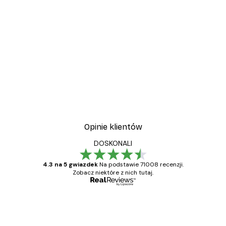
-30%*
wa
Plakat Kwitnące Drzewo
Od 37,10 zł
53 zł
Opinie klientów
DOSKONALI
4.3 na 5 gwiazdek
Na podstawie 71008 recenzji.
Zobacz niektóre z nich tutaj.
Zweryfikowany kupujący
Opinie
klientów