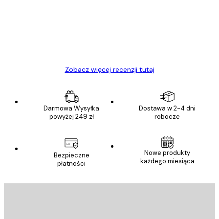
Towar zgodny z opisem, szybka dostawa.
Polecam
23 kwi
Ewa L
Zobacz więcej recenzji tutaj
Darmowa Wysyłka
Dostawa w 2-4 dni
powyżej 249 zł
robocze
Nowe produkty
Bezpieczne
każdego miesiąca
płatności