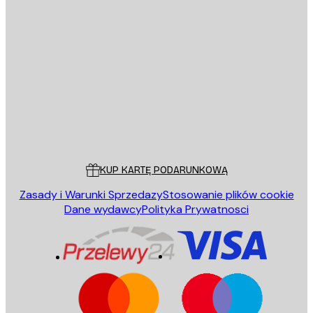
E-mail
WYŚLIJ
Sklep
Poster Store
Obsługa Klienta
KUP KARTĘ PODARUNKOWĄ
Zasady i Warunki Sprzedazy
Stosowanie plików cookie
Dane wydawcy
Polityka Prywatnosci