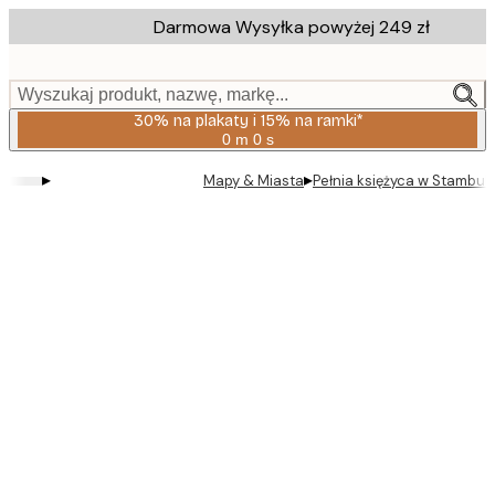
Skip
Darmowa Wysyłka powyżej 249 zł
to
main
content.
Wyszukaj produkt, nazwę, markę...
30% na plakaty i 15% na ramki*
0 m
0 s
Ważny
do:
▸
▸
Mapy & Miasta
Pełnia księżyca w Stambule
2026-
08-
06