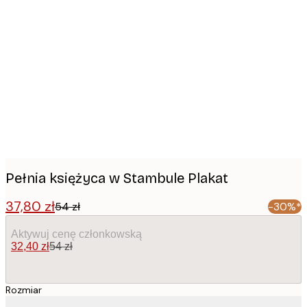
Product
images
Pełnia księżyca w Stambule Plakat
37,80 zł
54 zł
-30%*
Aktywuj cenę członkowską
32,40 zł
54 zł
Rozmiar