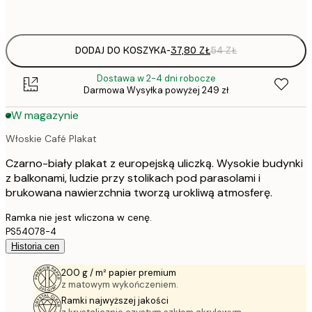
options
DODAJ DO KOSZYKA
-
37,80 ZŁ
54 ZŁ
Dostawa w 2-4 dni robocze
Darmowa Wysyłka powyżej 249 zł
W magazynie
Włoskie Café Plakat
Czarno-biały plakat z europejską uliczką. Wysokie budynki
z balkonami, ludzie przy stolikach pod parasolami i
brukowana nawierzchnia tworzą urokliwą atmosferę.
Ramka nie jest wliczona w cenę.
PS54078-4
Historia cen
200 g / m² papier premium
z matowym wykończeniem.
Ramki najwyższej jakości