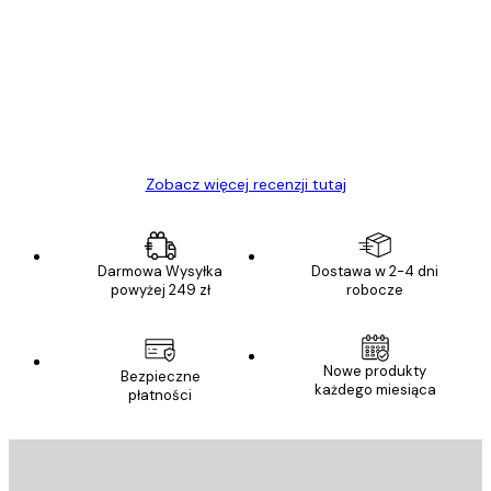
klientów
Towar zgodny z opisem, szybka dostawa.
Polecam
23 kwi
Ewa L
Zobacz więcej recenzji tutaj
Darmowa Wysyłka
Dostawa w 2-4 dni
powyżej 249 zł
robocze
Nowe produkty
Bezpieczne
każdego miesiąca
płatności