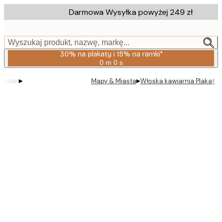
Skip
Darmowa Wysyłka powyżej 249 zł
to
main
content.
Wyszukaj produkt, nazwę, markę...
30% na plakaty i 15% na ramki*
0 m
0 s
Ważny
do:
▸
▸
Mapy & Miasta
Włoska kawiarnia Plakat
2026-
08-
06