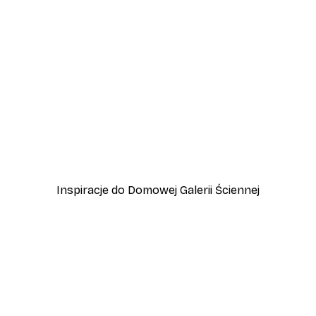
-30%*
iej Sali
Plakat Espresso
Od 37,10 zł
53 zł
Inspiracje do Domowej Galerii Ściennej