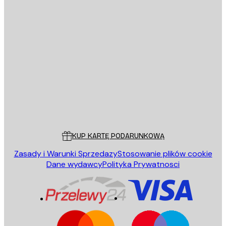
E-mail
WYŚLIJ
Sklep
Poster Store
Obsługa Klienta
KUP KARTĘ PODARUNKOWĄ
Zasady i Warunki Sprzedazy
Stosowanie plików cookie
Dane wydawcy
Polityka Prywatnosci