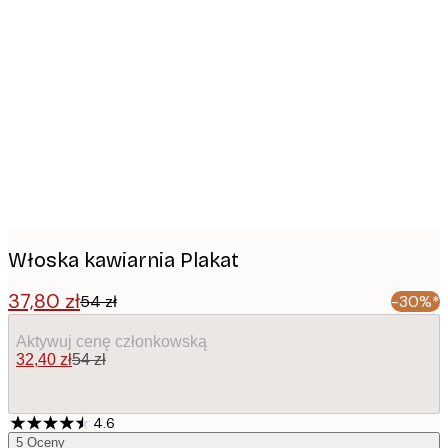
Product
images
Włoska kawiarnia Plakat
37,80 zł
54 zł
-30%*
Aktywuj cenę członkowską
32,40 zł
54 zł
4.6
5
Oceny