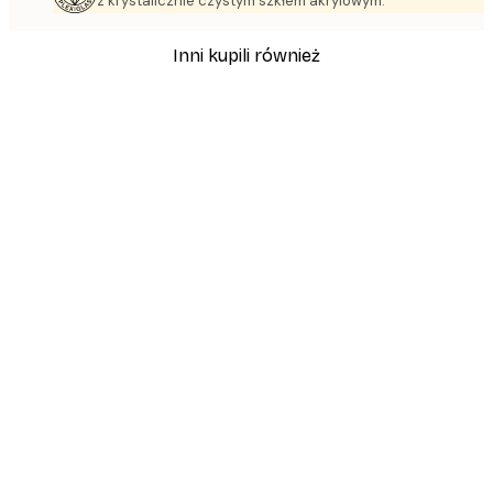
z krystalicznie czystym szkłem akrylowym.
Inni kupili również