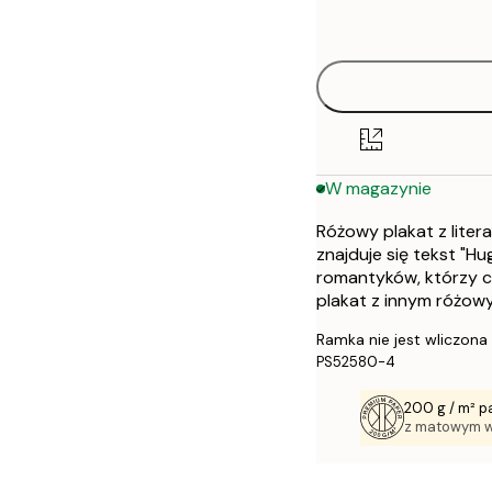
options
30x40 cm
50x70 cm
W magazynie
Różowy plakat z litera
znajduje się tekst "Hu
romantyków, którzy ch
plakat z innym różow
Ramka nie jest wliczona
PS52580-4
200 g / m² p
z matowym 