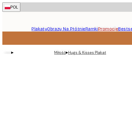
Skip
POL
to
main
content.
Plakaty
Obrazy Na Płótnie
Ramki
Promocje
Bestse
▸
▸
Miłość
Hugs & Kisses Plakat