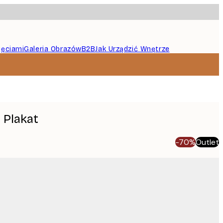
jęciami
Galeria Obrazów
B2B
Jak Urządzić Wnętrze
 Plakat
-70%
Outlet