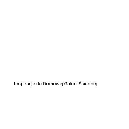
-40%*
Chanel Elegancja Plakat
Od 31,80 zł
53 zł
Inspiracje do Domowej Galerii Ściennej