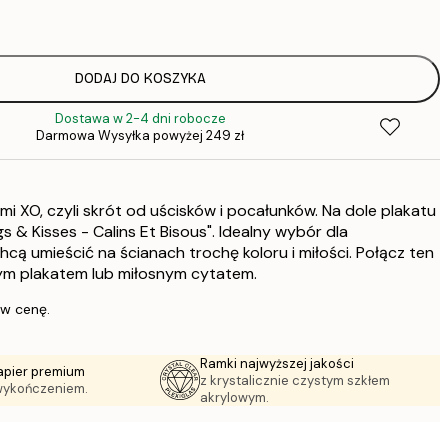
22,
DODAJ DO KOSZYKA
Dostawa w 2-4 dni robocze
Darmowa Wysyłka powyżej 249 zł
mi XO, czyli skrót od uścisków i pocałunków. Na dole plakatu
gs & Kisses - Calins Et Bisous". Idealny wybór dla
cą umieścić na ścianach trochę koloru i miłości. Połącz ten
ym plakatem lub miłosnym cytatem.
 w cenę.
Ramki najwyższej jakości
apier premium
z krystalicznie czystym szkłem
wykończeniem.
akrylowym.