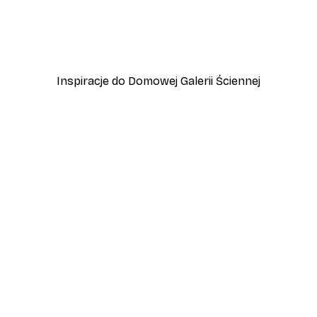
at
Fioletowe kryształy Plak
Od 22,50 zł
75 zł
Inspiracje do Domowej Galerii Ściennej