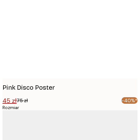
Product
images
Pink Disco Poster
45 zł
75 zł
-40%*
Rozmiar