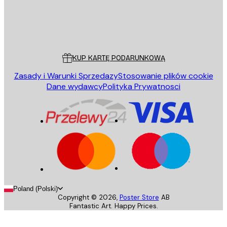
Sklep
Poster Store
Obsługa Klienta
KUP KARTĘ PODARUNKOWĄ
Zasady i Warunki Sprzedazy
Stosowanie plików cookie
Dane wydawcy
Polityka Prywatnosci
Poland (Polski)
Copyright ©
2026
,
Poster Store
AB
Fantastic Art. Happy Prices.