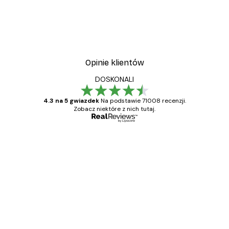
Opinie klientów
DOSKONALI
4.3 na 5 gwiazdek
Na podstawie 71008 recenzji.
Zobacz niektóre z nich tutaj.
Zweryfikowany kupujący
Opinie
klientów
Towar zgodny z opisem, szybka dostawa.
Polecam
23 kwi
Ewa L