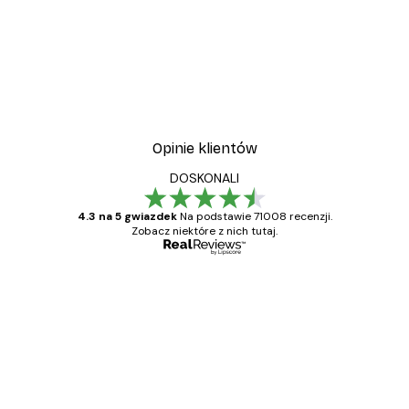
Opinie klientów
DOSKONALI
4.3 na 5 gwiazdek
Na podstawie 71008 recenzji.
Zobacz niektóre z nich tutaj.
Zweryfikowany kupujący
Opinie
klientów
Towar zgodny z opisem, szybka dostawa.
Polecam
23 kwi