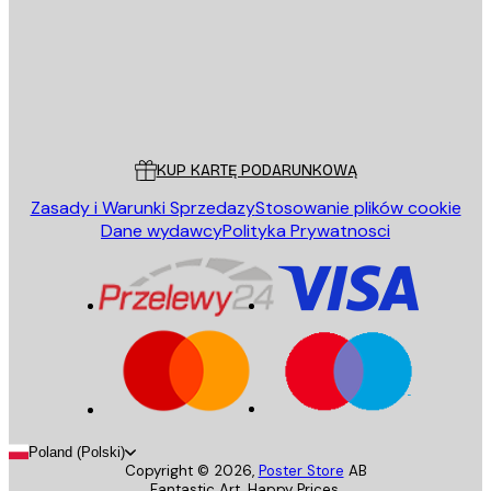
Sklep
Poster Store
Obsługa Klienta
KUP KARTĘ PODARUNKOWĄ
Zasady i Warunki Sprzedazy
Stosowanie plików cookie
Dane wydawcy
Polityka Prywatnosci
Poland (Polski)
Copyright ©
2026
,
Poster Store
AB
Fantastic Art. Happy Prices.