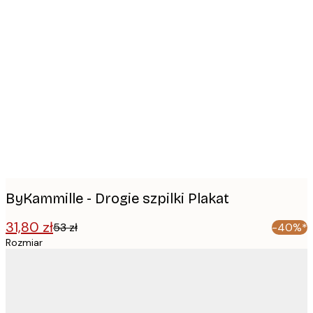
Product
images
ByKammille - Drogie szpilki Plakat
31,80 zł
53 zł
-40%*
Rozmiar