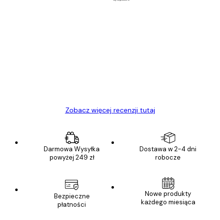
Zweryfikowany kupujący
Opinie
klientów
Towar zgodny z opisem, szybka dostawa.
Polecam
23 kwi
Ewa L
Zobacz więcej recenzji tutaj
Darmowa Wysyłka
Dostawa w 2-4 dni
powyżej 249 zł
robocze
Nowe produkty
Bezpieczne
każdego miesiąca
płatności