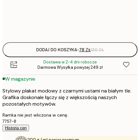
50x70 cm
Frame
options
DODAJ DO KOSZYKA
-
78 ZŁ
130 ZŁ
Dostawa w 2-4 dni robocze
Darmowa Wysyłka powyżej 249 zł
W magazynie
Stylowy plakat modowy z czarnymi ustami na białym tle.
Grafika doskonale łączy się z większością naszych
pozostałych motywów.
Ramka nie jest wliczona w cenę.
7757-8
Historia cen
200 g / m² papier premium