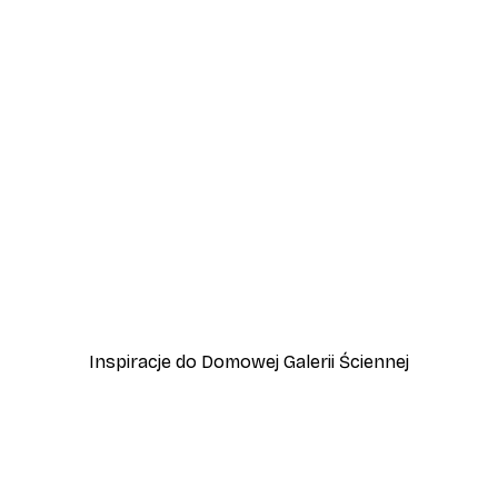
-40%*
zewo
Plakat Lampart
Od 45 zł
75 zł
Inspiracje do Domowej Galerii Ściennej