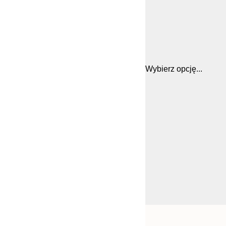
Wybierz opcję...
Frame
21x30 cm