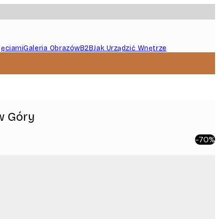
jęciami
Galeria Obrazów
B2B
Jak Urządzić Wnętrze
w Góry
-70%