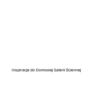
-40%*
Italy Vespa Plakat
Od 31,80 zł
53 zł
Inspiracje do Domowej Galerii Ściennej