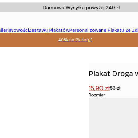
Darmowa Wysyłka powyżej 249 zł
llery
Nowości
Zestawy Plakatów
Personalizowane Plakaty Ze Zd
40% na Plakaty*
Plakat Droga 
15,90 zł
53 zł
Rozmiar