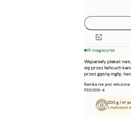
options
30x40 cm
50x70 cm
W magazynie
Wspaniały plakat nat
się przez łańcuch kan
przez gęstą mgłę, tw
Ramka nie jest wliczona
PS50519-4
200 g / m² p
z matowym 