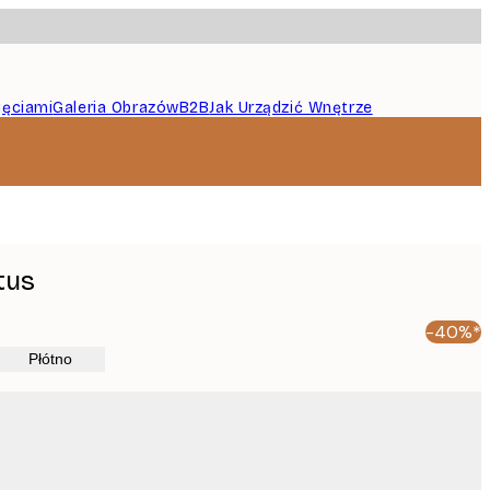
jęciami
Galeria Obrazów
B2B
Jak Urządzić Wnętrze
tus
-40%*
Płótno