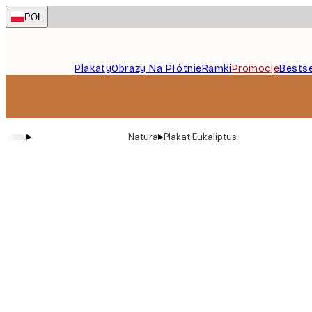
Skip
POL
to
main
content.
Plakaty
Obrazy Na Płótnie
Ramki
Promocje
Bestse
▸
▸
Natura
Plakat Eukaliptus