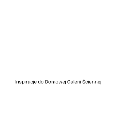
-40%*
Plakat Together
Od 15 zł
25 zł
Inspiracje do Domowej Galerii Ściennej