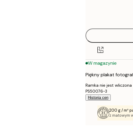
Frame
13x18 cm
options
21x30 cm
30x40 cm
40x50 cm
W magazynie
50x70 cm
Piękny plakat fotogra
70x100 cm
Ramka nie jest wliczona
PS50076-3
Historia cen
200 g / m² p
z matowym 