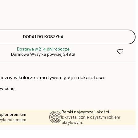
31,
DODAJ DO KOSZYKA
Dostawa w 2-4 dni robocze
64,
Darmowa Wysyłka powyżej 249 zł
ficzny w kolorze z motywem gałęzi eukaliptusa.
1
 w cenę.
Ramki najwyższej jakości
apier premium
z krystalicznie czystym szkłem
wykończeniem.
akrylowym.