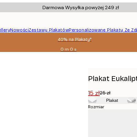
Darmowa Wysyłka powyżej 249 zł
llery
Nowości
Zestawy Plakatów
Personalizowane Plakaty Ze Zd
40% na Plakaty*
0 m
0 s
Ważny
do:
2026-
08-
09
Plakat Eukalip
15 zł
25 zł
Plakat
Rozmiar