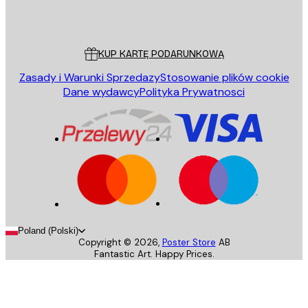
Poster Store
Obsługa Klienta
KUP KARTĘ PODARUNKOWĄ
Zasady i Warunki Sprzedazy
Stosowanie plików cookie
Dane wydawcy
Polityka Prywatnosci
Poland (Polski)
Copyright ©
2026
,
Poster Store
AB
Fantastic Art. Happy Prices.