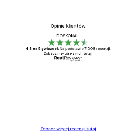
Opinie klientów
DOSKONALI
4.3 na 5 gwiazdek
Na podstawie 71008 recenzji.
Zobacz niektóre z nich tutaj.
Zweryfikowany kupujący
Opinie
klientów
Towar zgodny z opisem, szybka dostawa.
Polecam
23 kwi
Ewa L
Zobacz więcej recenzji tutaj