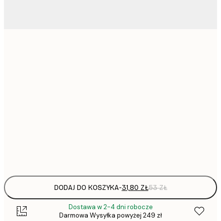
31,
21x30 cm
30x40 cm
64,
40x50 cm
50x70 cm
Frame
options
DODAJ DO KOSZYKA
-
31,80 ZŁ
53 ZŁ
Dostawa w 2-4 dni robocze
Darmowa Wysyłka powyżej 249 zł