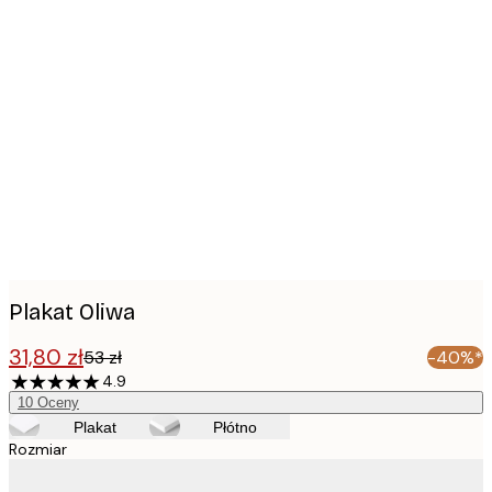
Product
images
Plakat Oliwa
31,80 zł
53 zł
-40%*
4.9
10
Oceny
Plakat
Płótno
Rozmiar