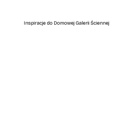
Od 31,80 zł
53 zł
Inspiracje do Domowej Galerii Ściennej