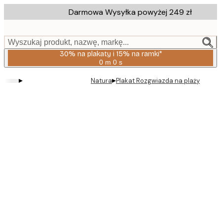
Skip
Darmowa Wysyłka powyżej 249 zł
to
main
content.
Wyszukaj produkt, nazwę, markę...
30% na plakaty i 15% na ramki*
0 m
0 s
Ważny
do:
▸
▸
Natura
Plakat Rozgwiazda na plaży
2026-
08-
06