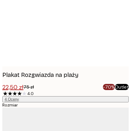
Product
images
Plakat Rozgwiazda na plaży
22,50 zł
75 zł
-70%
Outlet
4.0
4
Oceny
Rozmiar