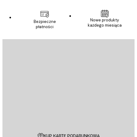
Nowe produkty
Bezpieczne
każdego miesiąca
płatności
E-mail
WYŚLIJ
Sklep
Poster Store
Obsługa Klienta
KUP KARTĘ PODARUNKOWĄ