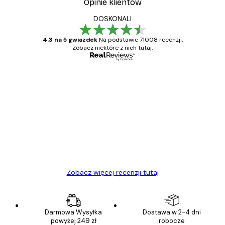
Opinie klientów
DOSKONALI
4.3 na 5 gwiazdek
Na podstawie 71008 recenzji.
Zobacz niektóre z nich tutaj.
Zweryfikowany kupujący
Opinie
klientów
Towar zgodny z opisem, szybka dostawa.
Polecam
23 kwi
Ewa L
Zobacz więcej recenzji tutaj
Darmowa Wysyłka
Dostawa w 2-4 dni
powyżej 249 zł
robocze