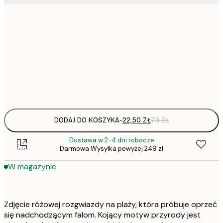
22,
30x40 cm
50x70 cm
Frame
options
DODAJ DO KOSZYKA
-
22,50 ZŁ
75 ZŁ
Dostawa w 2-4 dni robocze
Darmowa Wysyłka powyżej 249 zł
W magazynie
Zdjęcie różowej rozgwiazdy na plaży, która próbuje oprzeć
się nadchodzącym falom. Kojący motyw przyrody jest