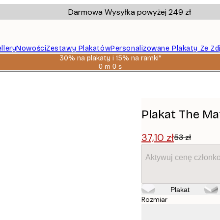
Darmowa Wysyłka powyżej 249 zł
llery
Nowości
Zestawy Plakatów
Personalizowane Plakaty Ze Zd
30% na plakaty i 15% na ramki*
0 m
0 s
Ważny
do:
2026-
08-
06
Plakat The Ma
37,10 zł
53 zł
Aktywuj cenę członk
Plakat
Rozmiar