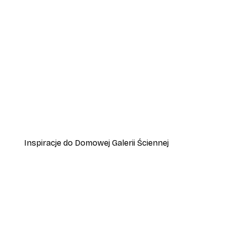
-30%*
Alpy Szwajcarskie Plakat
Od 37,80 zł
54 zł
Inspiracje do Domowej Galerii Ściennej