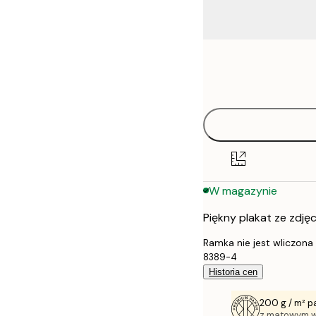
Frame
21x30 cm
options
30x40 cm
40x50 cm
50x50 cm
W magazynie
50x70 cm
Piękny plakat ze zdję
70x100 cm
Ramka nie jest wliczona
100x150 cm
8389-4
Historia cen
200 g / m² p
z matowym 