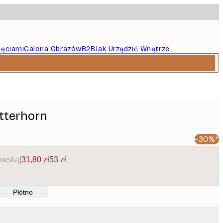
jęciami
Galeria Obrazów
B2B
Jak Urządzić Wnętrze
tterhorn
-30%*
owską
|
31,80 zł
53 zł
Płótno