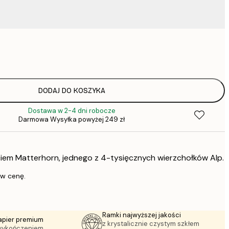
37,
52,
75,
DODAJ DO KOSZYKA
Dostawa w 2-4 dni robocze
75,
Darmowa Wysyłka powyżej 249 zł
ciem Matterhorn, jednego z 4-tysięcznych wierzchołków Alp.
136,
 w cenę.
347,
Ramki najwyższej jakości
apier premium
z krystalicznie czystym szkłem
wykończeniem.