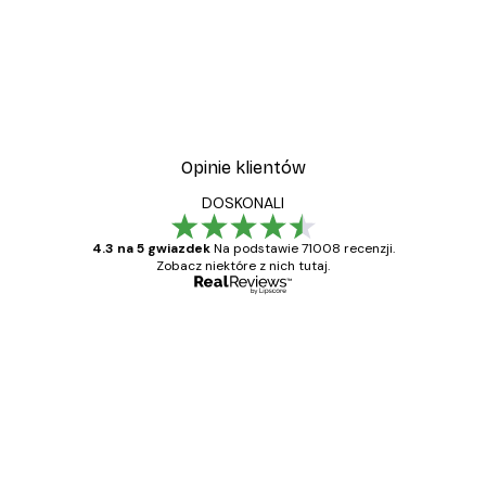
Opinie klientów
DOSKONALI
4.3 na 5 gwiazdek
Na podstawie 71008 recenzji.
Zobacz niektóre z nich tutaj.
Zweryfikowany kupujący
Opinie
klientów
Towar zgodny z opisem, szybka dostawa.
Polecam
23 kwi
Ewa L