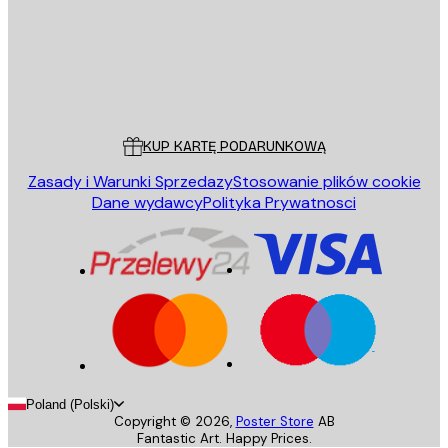
Sklep
Poster Store
Obsługa Klienta
KUP KARTĘ PODARUNKOWĄ
Zasady i Warunki Sprzedazy
Stosowanie plików cookie
Dane wydawcy
Polityka Prywatnosci
Poland (Polski)
Copyright ©
2026
,
Poster Store
AB
Fantastic Art. Happy Prices.