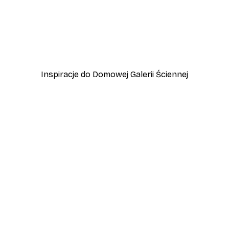
-40%*
Zrzędliwy niebieski kot Plakat
Plakat Ptaki w locie
Od 15 zł
25 zł
Inspiracje do Domowej Galerii Ściennej