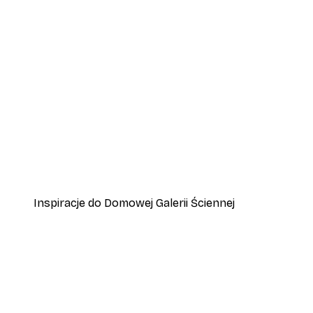
-70%
Outlet
Plakat Mała Żyrafa
Od 15,90 zł
53 zł
Inspiracje do Domowej Galerii Ściennej