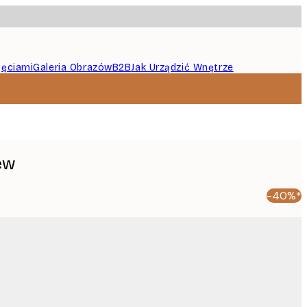
jęciami
Galeria Obrazów
B2B
Jak Urządzić Wnętrze
ew
-40%*