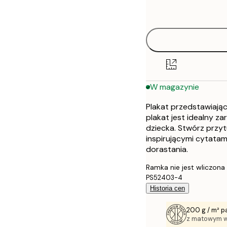
options
30x40 cm
50x70 cm
W magazynie
Plakat przedstawiają
plakat jest idealny z
dziecka. Stwórz przyt
inspirującymi cytatam
dorastania.
Ramka nie jest wliczona
PS52403-4
Historia cen
200 g / m² p
z matowym 