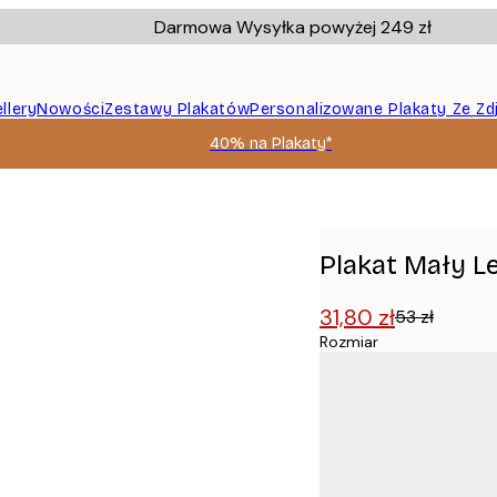
Darmowa Wysyłka powyżej 249 zł
llery
Nowości
Zestawy Plakatów
Personalizowane Plakaty Ze Zd
40% na Plakaty*
Plakat Mały L
31,80 zł
53 zł
Rozmiar