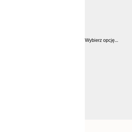
Wybierz opcję...
Frame
21x30 cm