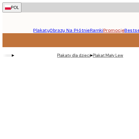
Skip
POL
to
main
content.
Plakaty
Obrazy Na Płótnie
Ramki
Promocje
Bestse
▸
▸
Plakaty dla dzieci
Plakat Mały Lew