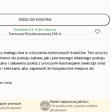
DODAJ DO KOSZYKA
Dostawa w 2-4 dni robocze
Darmowa Wysyłka powyżej 249 zł
cy małego lwa w otoczeniu kolorowych kwiatów. Ten uroczy
arówno do pokoju zabaw, jak i pierwszego własnego pokoju
ulny i zabawny pokój z uroczymi ilustracjami zwierząt oraz
i i tekstami, aby zapewnić im bezpieczne miejsce do
 w cenę.
Ramki najwyższej jakości
apier premium
z krystalicznie czystym szkłem
wykończeniem.
akrylowym.