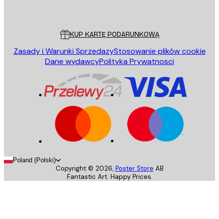
Poster Store
Obsługa Klienta
KUP KARTĘ PODARUNKOWĄ
Zasady i Warunki Sprzedazy
Stosowanie plików cookie
Dane wydawcy
Polityka Prywatnosci
Poland (Polski)
Copyright ©
2026
,
Poster Store
AB
Fantastic Art. Happy Prices.