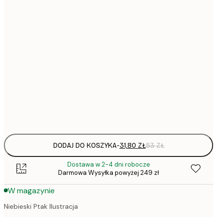
31,
21x30 cm
30x40 cm
50x70 cm
1
70x100 cm
Frame
options
DODAJ DO KOSZYKA
-
31,80 ZŁ
53 ZŁ
Dostawa w 2-4 dni robocze
Darmowa Wysyłka powyżej 249 zł
W magazynie
Niebieski Ptak Ilustracja