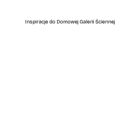
Od 45 zł
75 zł
Inspiracje do Domowej Galerii Ściennej