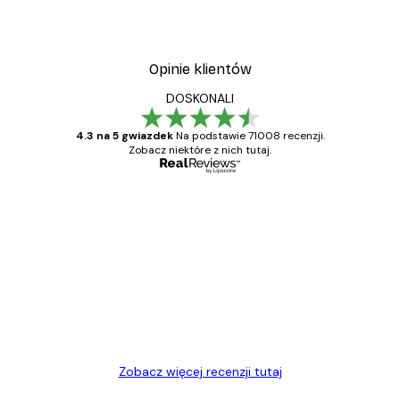
Opinie klientów
DOSKONALI
4.3 na 5 gwiazdek
Na podstawie 71008 recenzji.
Zobacz niektóre z nich tutaj.
Zweryfikowany kupujący
Opinie
klientów
Towar zgodny z opisem, szybka dostawa.
Polecam
23 kwi
Ewa L
Zobacz więcej recenzji tutaj