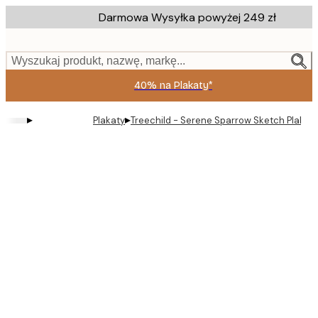
Skip
Darmowa Wysyłka powyżej 249 zł
to
main
content.
Wyszukaj produkt, nazwę, markę...
40% na Plakaty*
▸
▸
Plakaty
Treechild - Serene Sparrow Sketch Plakat