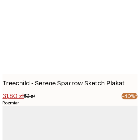
Product
images
Treechild - Serene Sparrow Sketch Plakat
31,80 zł
53 zł
-40%*
Rozmiar