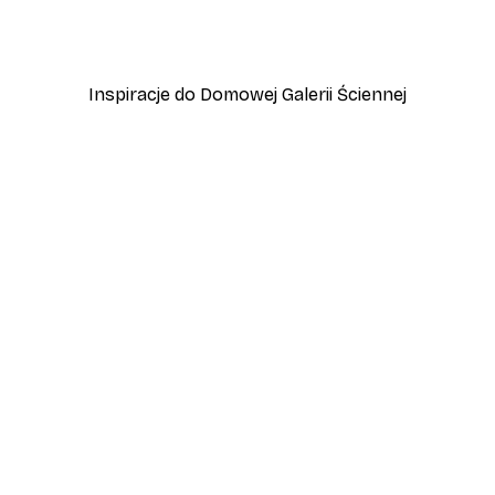
zewo
Plakat Lampart
Od 45 zł
75 zł
Inspiracje do Domowej Galerii Ściennej