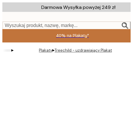
Skip
Darmowa Wysyłka powyżej 249 zł
to
main
content.
Wyszukaj produkt, nazwę, markę...
40% na Plakaty*
▸
▸
Plakaty
Treechild - uzdrawiający Plakat