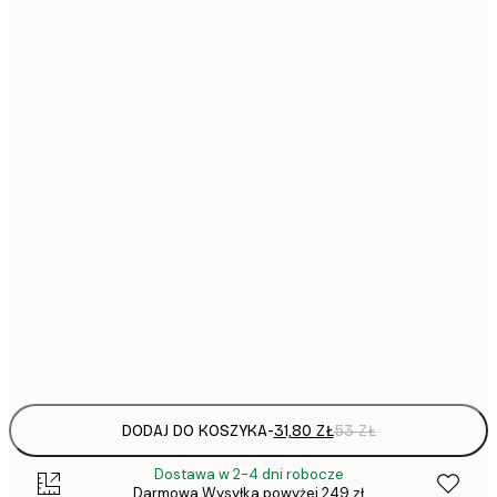
31,
21x30 cm
30x40 cm
64,
40x50 cm
50x70 cm
1
70x100 cm
297,
100x150 cm
Frame
options
DODAJ DO KOSZYKA
-
31,80 ZŁ
53 ZŁ
Dostawa w 2-4 dni robocze
Darmowa Wysyłka powyżej 249 zł