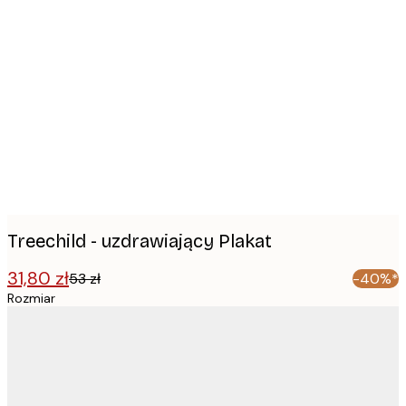
Product
images
Treechild - uzdrawiający Plakat
31,80 zł
53 zł
-40%*
Rozmiar