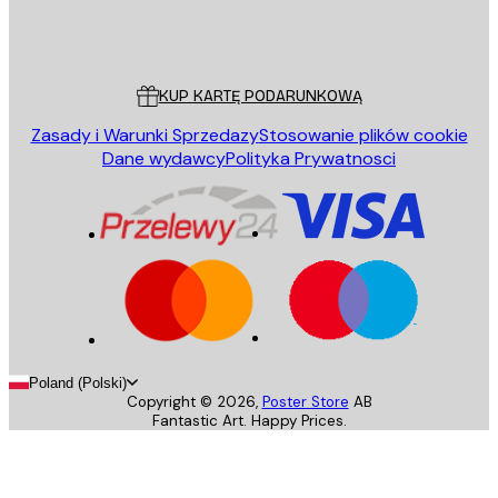
Sklep
Poster Store
Obsługa Klienta
KUP KARTĘ PODARUNKOWĄ
Zasady i Warunki Sprzedazy
Stosowanie plików cookie
Dane wydawcy
Polityka Prywatnosci
Poland (Polski)
Copyright ©
2026
,
Poster Store
AB
Fantastic Art. Happy Prices.