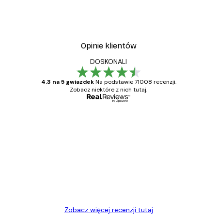
Opinie klientów
DOSKONALI
4.3 na 5 gwiazdek
Na podstawie 71008 recenzji.
Zobacz niektóre z nich tutaj.
Zweryfikowany kupujący
Opinie
klientów
Towar zgodny z opisem, szybka dostawa.
Polecam
23 kwi
Ewa L
Zobacz więcej recenzji tutaj