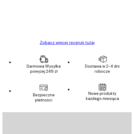
Towar zgodny z opisem, szybka dostawa.
Polecam
23 kwi
Ewa L
Zobacz więcej recenzji tutaj
Darmowa Wysyłka
Dostawa w 2-4 dni
powyżej 249 zł
robocze
Nowe produkty
Bezpieczne
każdego miesiąca
płatności