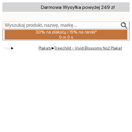
Skip
Darmowa Wysyłka powyżej 249 zł
to
main
content.
Wyszukaj produkt, nazwę, markę...
30% na plakaty i 15% na ramki*
0 m
0 s
Ważny
do:
▸
▸
Plakaty
Treechild - Vivid Blossoms No2 Plakat
2026-
08-
06