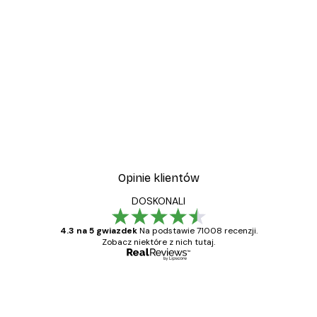
-30%*
Italy Vespa Plakat
Od 37,10 zł
53 zł
Opinie klientów
DOSKONALI
4.3 na 5 gwiazdek
Na podstawie 71008 recenzji.
Zobacz niektóre z nich tutaj.
Zweryfikowany kupujący
Opinie
klientów