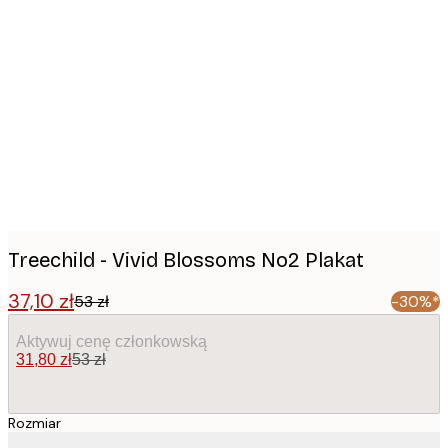
Product
images
Treechild - Vivid Blossoms No2 Plakat
37,10 zł
53 zł
-30%*
Aktywuj cenę członkowską
31,80 zł
53 zł
Rozmiar