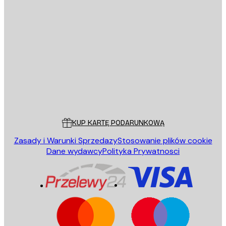
E-mail
WYŚLIJ
Sklep
Poster Store
Obsługa Klienta
KUP KARTĘ PODARUNKOWĄ
Zasady i Warunki Sprzedazy
Stosowanie plików cookie
Dane wydawcy
Polityka Prywatnosci