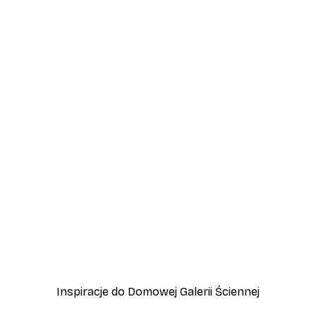
-40%*
Be Alright Plakat
Dramatyczna palma Plaka
Od 31,80 zł
53 zł
Inspiracje do Domowej Galerii Ściennej