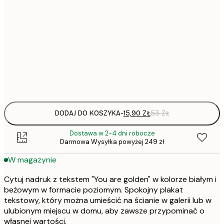
15,
21x30 cm
22,
30x40 cm
Frame
options
DODAJ DO KOSZYKA
-
15,90 ZŁ
53 ZŁ
Dostawa w 2-4 dni robocze
Darmowa Wysyłka powyżej 249 zł
W magazynie
Cytuj nadruk z tekstem "You are golden" w kolorze białym i
beżowym w formacie poziomym. Spokojny plakat
tekstowy, który można umieścić na ścianie w galerii lub w
ulubionym miejscu w domu, aby zawsze przypominać o
własnej wartości.