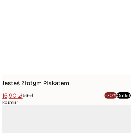
Product
images
Jesteś Złotym Plakatem
15,90 zł
53 zł
-70%
Outlet
Rozmiar