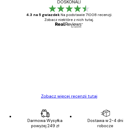
DOSKONALI
4.3 na 5 gwiazdek
Na podstawie 71008 recenzji.
Zobacz niektóre z nich tutaj.
Zweryfikowany kupujący
Opinie
klientów
Towar zgodny z opisem, szybka dostawa.
Polecam
23 kwi
Ewa L
Zobacz więcej recenzji tutaj
Darmowa Wysyłka
Dostawa w 2-4 dni
powyżej 249 zł
robocze