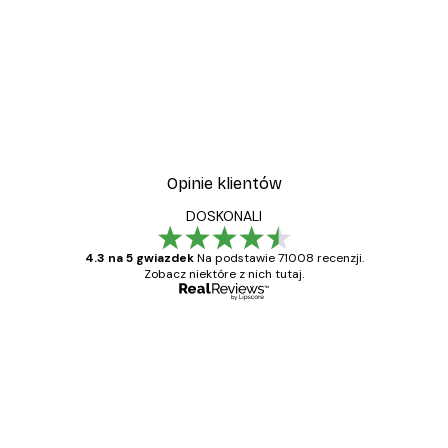
-40%*
kat
Treechild - La Dolce Vita
Od 31,80 zł
53 zł
Opinie klientów
DOSKONALI
4.3 na 5 gwiazdek
Na podstawie 71008 recenzji.
Zobacz niektóre z nich tutaj.
Zweryfikowany kupujący
Opinie
klientów
Towar zgodny z opisem, szybka dostawa.
Polecam