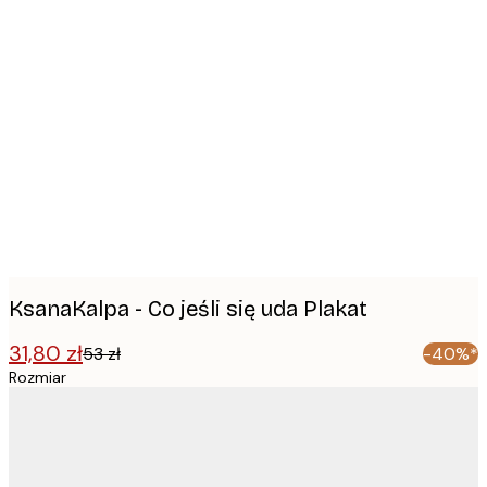
Product
images
KsanaKalpa - Co jeśli się uda Plakat
31,80 zł
53 zł
-40%*
Rozmiar