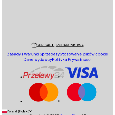
WYŚLIJ
Sklep
Poster Store
Obsługa Klienta
KUP KARTĘ PODARUNKOWĄ
Zasady i Warunki Sprzedazy
Stosowanie plików cookie
Dane wydawcy
Polityka Prywatnosci
Poland (Polski)