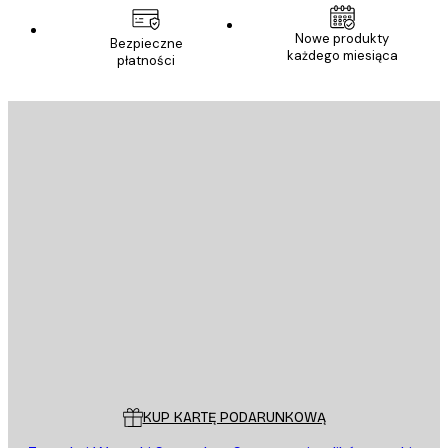
Nowe produkty
Bezpieczne
każdego miesiąca
płatności
E-mail
WYŚLIJ
Sklep
Poster Store
Obsługa Klienta
KUP KARTĘ PODARUNKOWĄ