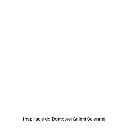
-70%
Outlet
Plakat Sylwetka
Od 15,90 zł
53 zł
Inspiracje do Domowej Galerii Ściennej