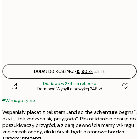
15,
21x30 cm
22,
30x40 cm
Frame
options
DODAJ DO KOSZYKA
-
15,90 ZŁ
53 ZŁ
Dostawa w 2-4 dni robocze
Darmowa Wysyłka powyżej 249 zł
W magazynie
Wspaniały plakat z tekstem „and so the adventure begins”,
czyli „i tak zaczyna się przygoda”. Plakat idealnie pasuje do
poszukiwaczy przygód, a z całą pewnością mamy w kręgu
znajomych osoby, dla których będzie stanowił bardzo
trafiony prezent!