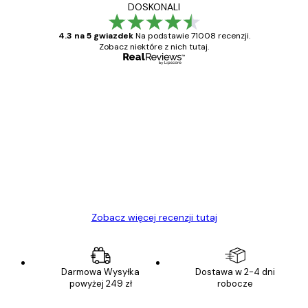
DOSKONALI
4.3 na 5 gwiazdek
Na podstawie 71008 recenzji.
Zobacz niektóre z nich tutaj.
Zweryfikowany kupujący
Opinie
klientów
Towar zgodny z opisem, szybka dostawa.
Polecam
23 kwi
Ewa L
Zobacz więcej recenzji tutaj
Darmowa Wysyłka
Dostawa w 2-4 dni
powyżej 249 zł
robocze