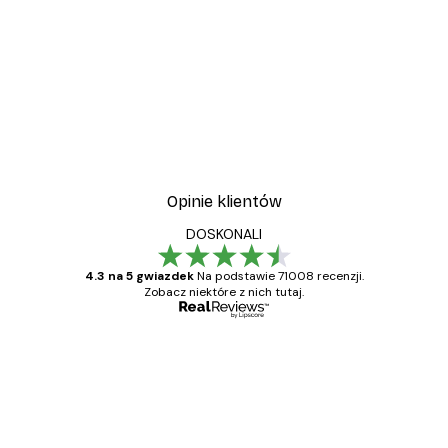
Opinie klientów
DOSKONALI
4.3 na 5 gwiazdek
Na podstawie 71008 recenzji.
Zobacz niektóre z nich tutaj.
Zweryfikowany kupujący
Opinie
klientów
Towar zgodny z opisem, szybka dostawa.
Polecam