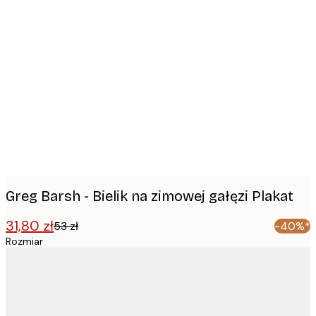
Product
images
Greg Barsh - Bielik na zimowej gałęzi Plakat
31,80 zł
53 zł
-40%*
Rozmiar