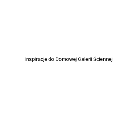
-40%*
 Jeziora Garda
Przygoda w Amalfi Plakat
Od 45 zł
75 zł
Inspiracje do Domowej Galerii Ściennej