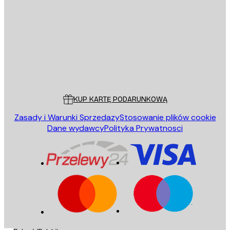
WYŚLIJ
Sklep
Poster Store
Obsługa Klienta
KUP KARTĘ PODARUNKOWĄ
Zasady i Warunki Sprzedazy
Stosowanie plików cookie
Dane wydawcy
Polityka Prywatnosci