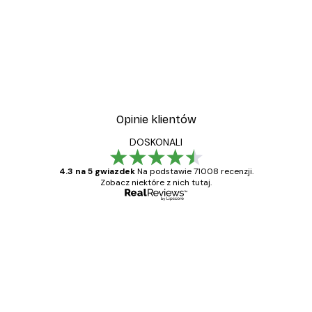
Opinie klientów
DOSKONALI
4.3 na 5 gwiazdek
Na podstawie 71008 recenzji.
Zobacz niektóre z nich tutaj.
Zweryfikowany kupujący
Opinie
klientów
Towar zgodny z opisem, szybka dostawa.
Polecam
23 kwi