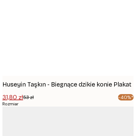
Product
images
Huseyin Taşkın - Biegnące dzikie konie Plakat
31,80 zł
53 zł
-40%*
Rozmiar