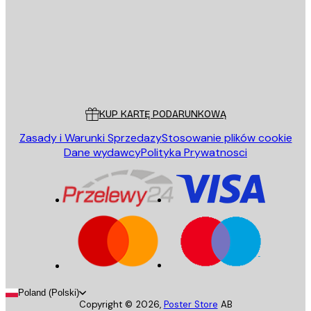
Sklep
Poster Store
Obsługa Klienta
KUP KARTĘ PODARUNKOWĄ
Zasady i Warunki Sprzedazy
Stosowanie plików cookie
Dane wydawcy
Polityka Prywatnosci
Poland (Polski)
Copyright ©
2026
,
Poster Store
AB