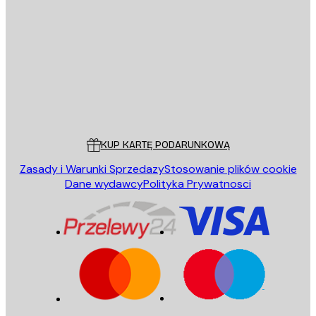
E-mail
WYŚLIJ
Sklep
Poster Store
Obsługa Klienta
KUP KARTĘ PODARUNKOWĄ
Zasady i Warunki Sprzedazy
Stosowanie plików cookie
Dane wydawcy
Polityka Prywatnosci