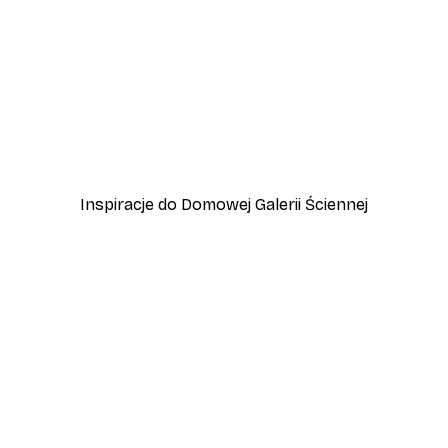
-40%*
Plakat Złota Trzcina
Od 31,80 zł
53 zł
Inspiracje do Domowej Galerii Ściennej