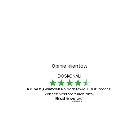
Opinie klientów
DOSKONALI
4.3 na 5 gwiazdek
Na podstawie 71008 recenzji.
Zobacz niektóre z nich tutaj.
Zweryfikowany kupujący
Opinie
klientów
Towar zgodny z opisem, szybka dostawa.
Polecam