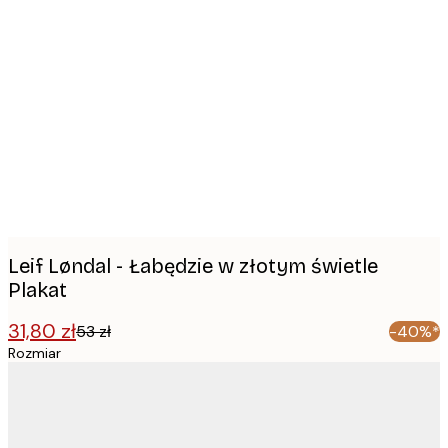
Product
images
Leif Løndal - Łabędzie w złotym świetle
Plakat
31,80 zł
53 zł
-40%*
Rozmiar