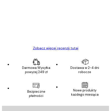
Zweryfikowany kupujący
Opinie
klientów
Towar zgodny z opisem, szybka dostawa.
Polecam
23 kwi
Ewa L
Zobacz więcej recenzji tutaj
Darmowa Wysyłka
Dostawa w 2-4 dni
powyżej 249 zł
robocze
Nowe produkty
Bezpieczne
każdego miesiąca
płatności