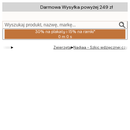
Skip
Darmowa Wysyłka powyżej 249 zł
to
main
content.
Wyszukaj produkt, nazwę, markę...
30% na plakaty i 15% na ramki*
0 m
0 s
Ważny
do:
▸
▸
Zwierzęta
Nadjaa - Szkic wdzięcznej czapl
2026-
08-
06