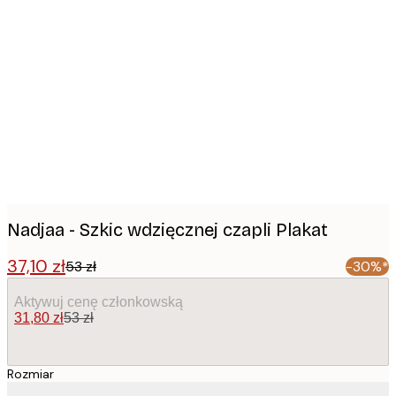
Product
images
Nadjaa - Szkic wdzięcznej czapli Plakat
37,10 zł
53 zł
-30%*
Aktywuj cenę członkowską
31,80 zł
53 zł
Rozmiar