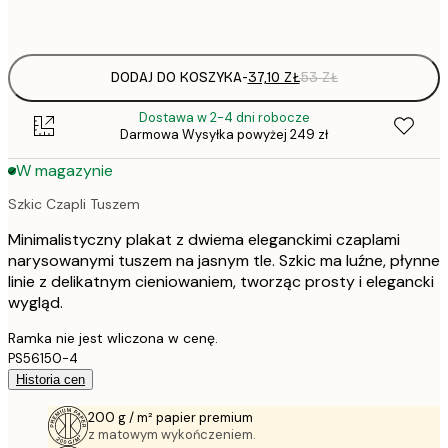
Frame
options
DODAJ DO KOSZYKA
-
37,10 ZŁ
53 ZŁ
Dostawa w 2-4 dni robocze
Darmowa Wysyłka powyżej 249 zł
W magazynie
Szkic Czapli Tuszem
Minimalistyczny plakat z dwiema eleganckimi czaplami
narysowanymi tuszem na jasnym tle. Szkic ma luźne, płynne
linie z delikatnym cieniowaniem, tworząc prosty i elegancki
wygląd.
Ramka nie jest wliczona w cenę.
PS56150-4
Historia cen
200 g / m² papier premium
z matowym wykończeniem.