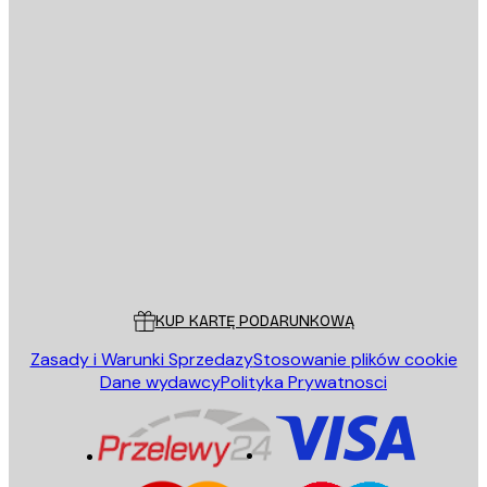
E-mail
WYŚLIJ
Sklep
Poster Store
Obsługa Klienta
KUP KARTĘ PODARUNKOWĄ
Zasady i Warunki Sprzedazy
Stosowanie plików cookie
Dane wydawcy
Polityka Prywatnosci