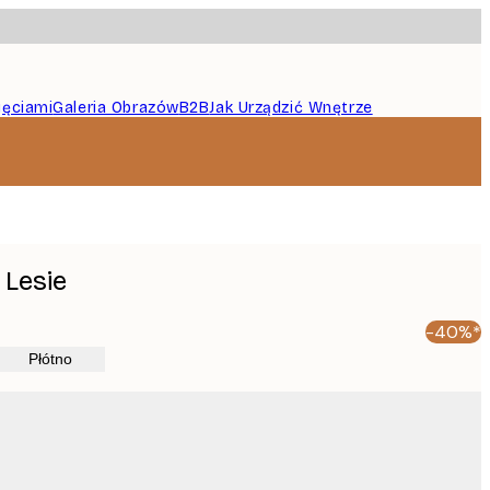
jęciami
Galeria Obrazów
B2B
Jak Urządzić Wnętrze
 Lesie
-40%*
Płótno