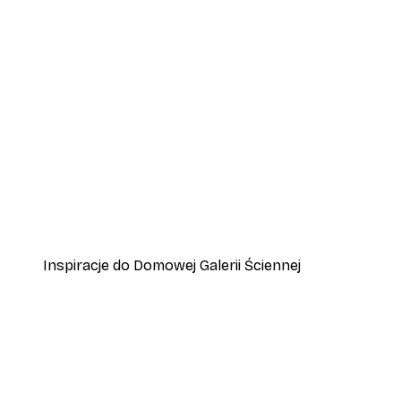
-70%
Outlet
Plakat Pełnia Księżyca
Od 15,90 zł
53 zł
Inspiracje do Domowej Galerii Ściennej