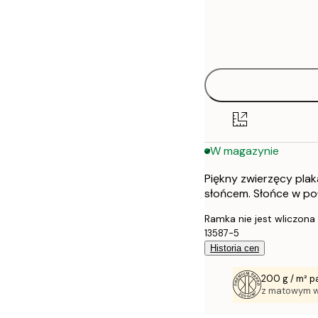
Frame
30x40 cm
options
50x70 cm
W magazynie
Piękny zwierzęcy plak
słońcem. Słońce w po
Ramka nie jest wliczona
13587-5
Historia cen
200 g / m² p
z matowym 