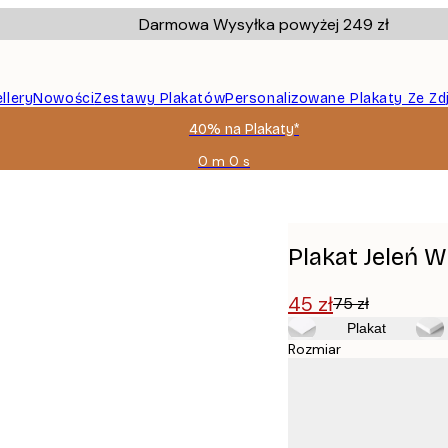
Darmowa Wysyłka powyżej 249 zł
llery
Nowości
Zestawy Plakatów
Personalizowane Plakaty Ze Zd
40% na Plakaty*
0 m
0 s
Ważny
do:
2026-
08-
09
Plakat Jeleń W
45 zł
75 zł
Plakat
Rozmiar