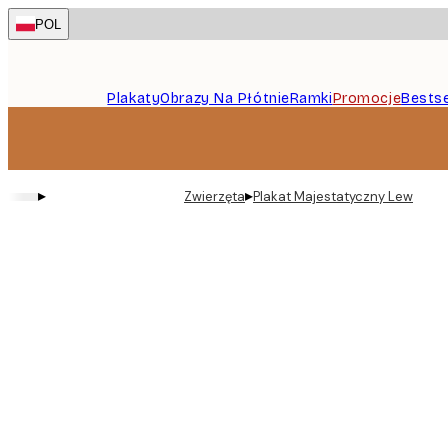
Skip
POL
to
main
content.
Plakaty
Obrazy Na Płótnie
Ramki
Promocje
Bestse
▸
▸
Zwierzęta
Plakat Majestatyczny Lew