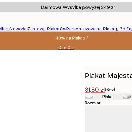
Darmowa Wysyłka powyżej 249 zł
llery
Nowości
Zestawy Plakatów
Personalizowane Plakaty Ze Zd
40% na Plakaty*
0 m
0 s
Ważny
do:
2026-
08-
09
Plakat Majest
31,80 zł
53 zł
Plakat
Rozmiar