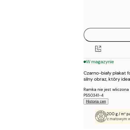
Frame
21x30 cm
options
30x40 cm
40x50 cm
50x50 cm
W magazynie
50x70 cm
Czarno-biały plakat f
70x100 cm
silny obraz, który ide
Ramka nie jest wliczona
PS50341-4
Historia cen
200 g / m² p
z matowym 