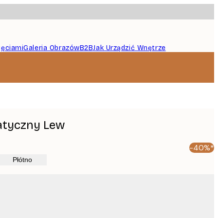
jęciami
Galeria Obrazów
B2B
Jak Urządzić Wnętrze
atyczny Lew
-40%*
Płótno