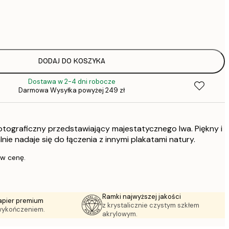
31,
64,
DODAJ DO KOSZYKA
Dostawa w 2-4 dni robocze
64,
Darmowa Wysyłka powyżej 249 zł
otograficzny przedstawiający majestatycznego lwa. Piękny i
1
alnie nadaje się do łączenia z innymi plakatami natury.
 w cenę.
Ramki najwyższej jakości
apier premium
z krystalicznie czystym szkłem
wykończeniem.
akrylowym.