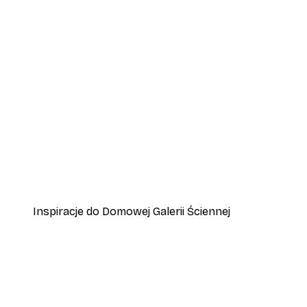
-40%*
Plakat Lew z Profilu
Od 31,80 zł
53 zł
Inspiracje do Domowej Galerii Ściennej