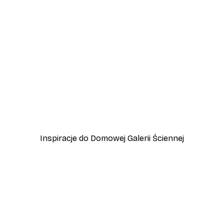
-40%*
Plakat Mały Żółw Morski
Od 31,80 zł
53 zł
Inspiracje do Domowej Galerii Ściennej