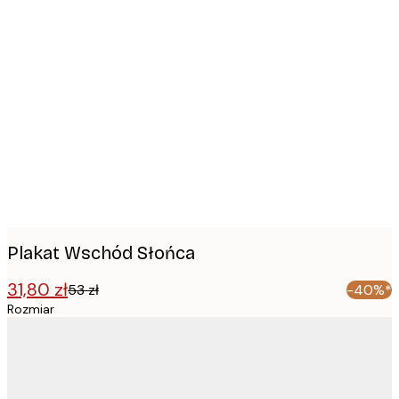
Product
images
Plakat Wschód Słońca
31,80 zł
53 zł
-40%*
Rozmiar