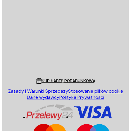
E-mail
WYŚLIJ
Sklep
Poster Store
Obsługa Klienta
KUP KARTĘ PODARUNKOWĄ
Zasady i Warunki Sprzedazy
Stosowanie plików cookie
Dane wydawcy
Polityka Prywatnosci