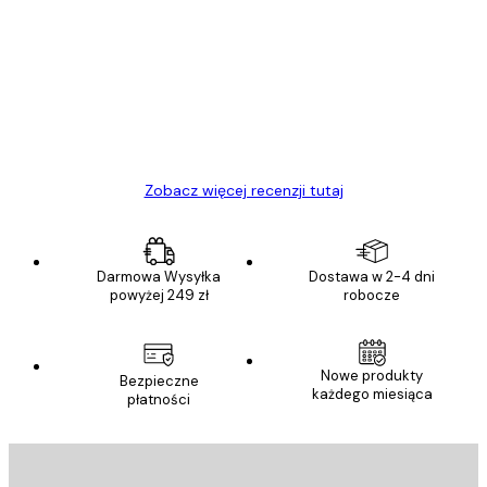
klientów
Towar zgodny z opisem, szybka dostawa.
Polecam
23 kwi
Ewa L
Zobacz więcej recenzji tutaj
Darmowa Wysyłka
Dostawa w 2-4 dni
powyżej 249 zł
robocze
Nowe produkty
Bezpieczne
każdego miesiąca
płatności