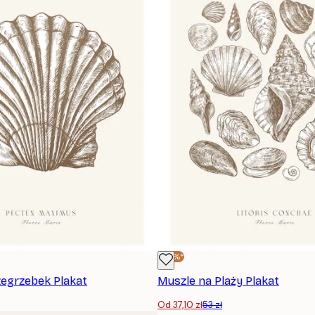
-30%*
egrzebek Plakat
Muszle na Plaży Plakat
ANULUJ SUBSKRYPCJĘ
Od 37,10 zł
53 zł