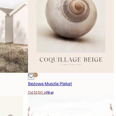
-30%*
Beżowa Muszla Plakat
Od 52,50 zł
75 zł