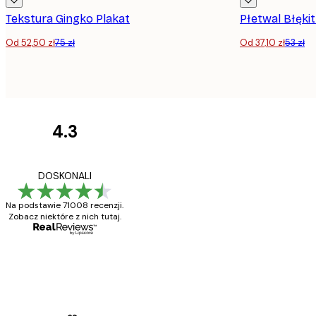
Tekstura Gingko Plakat
Płetwal Błęki
Od 52,50 zł
75 zł
Od 37,10 zł
53 zł
4.3
Opinie
klientów
Towar zgodny z opisem
DOSKONALI
Na podstawie 71008 recenzji.
Zobacz niektóre z nich tutaj.
23 kwi
Ewa L