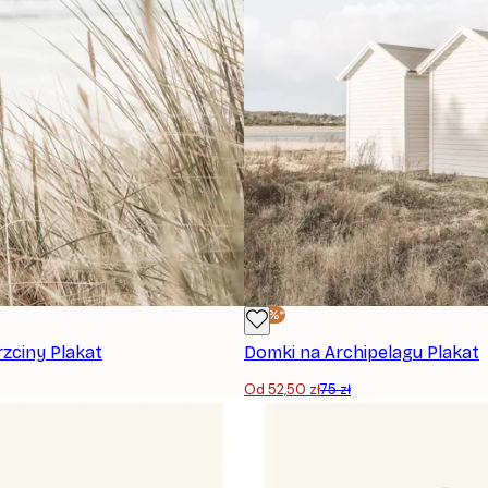
-30%*
zciny Plakat
Domki na Archipelagu Plakat
Od 52,50 zł
75 zł