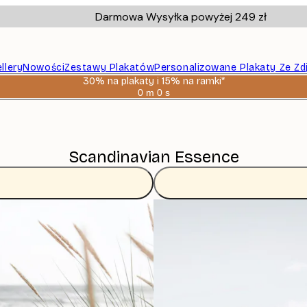
Darmowa Wysyłka powyżej 249 zł
llery
Nowości
Zestawy Plakatów
Personalizowane Plakaty Ze Zd
30% na plakaty i 15% na ramki*
0 m
0 s
Ważny
do:
2026-
08-
06
Scandinavian Essence