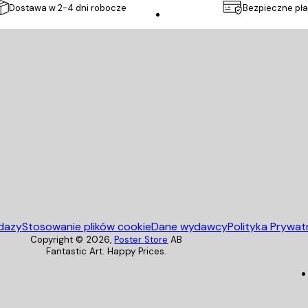
Dostawa w 2-4 dni robocze
Bezpieczne pła
Poster Store
dazy
Stosowanie plików cookie
Dane wydawcy
Polityka Prywat
Copyright ©
2026
,
Poster Store
AB
Fantastic Art. Happy Prices.