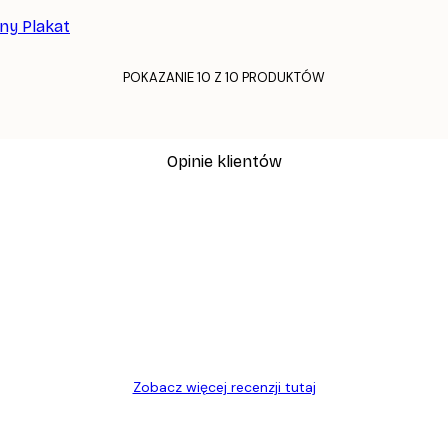
tny Plakat
POKAZANIE 10 Z 10 PRODUKTÓW
Opinie klientów
, szybka dostawa. Polecam
Zobacz więcej recenzji tutaj