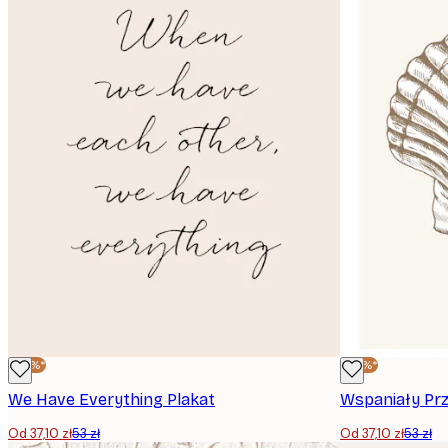
E-mail
-30%*
-30%*
We Have Everything Plakat
Wspaniały Prz
Od 37,10 zł
53 zł
Od 37,10 zł
53 zł