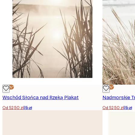
-30%*
-30%*
Wschód Słońca nad Rzeką Plakat
Nadmorskie Tr
Od 52,50 zł
75 zł
Od 52,50 zł
75 zł