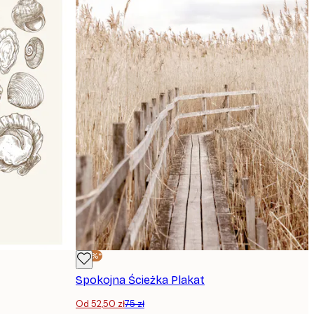
-30%*
Spokojna Ścieżka Plakat
Od 52,50 zł
75 zł