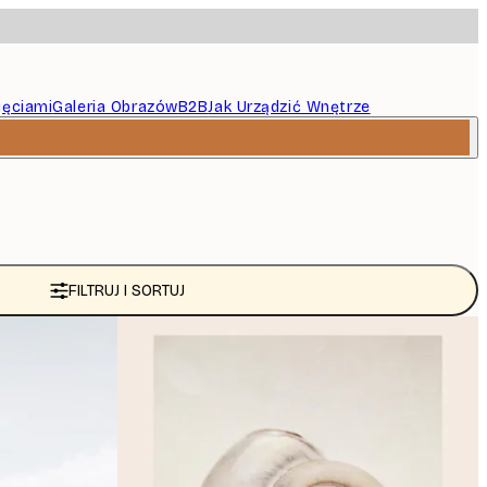
jęciami
Galeria Obrazów
B2B
Jak Urządzić Wnętrze
FILTRUJ I SORTUJ