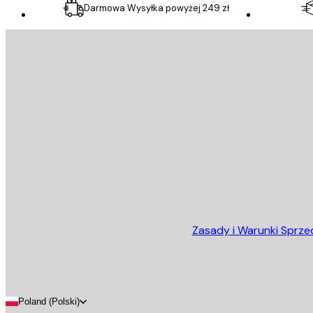
Darmowa Wysyłka powyżej 249 zł
E-mail
WYŚLIJ
Sklep
Zasady i Warunki Sprze
Poland (Polski)