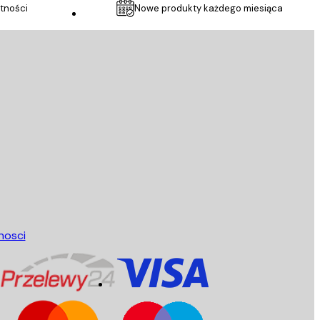
tności
Nowe produkty każdego miesiąca
Obsługa Klienta
nosci