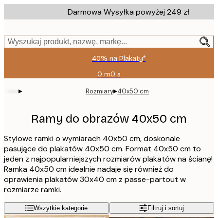
Skip
Darmowa Wysyłka powyżej 249 zł
to
main
content.
Wyszukaj produkt, nazwę, markę...
40% na Plakaty*
0 m
0 s
Ważny
do:
▸
▸
Rozmiary
40x50 cm
2026-
08-
09
Ramy do obrazów 40x50 cm
Stylowe ramki o wymiarach 40x50 cm, doskonale
pasujące do plakatów 40x50 cm. Format 40x50 cm to
jeden z najpopularniejszych rozmiarów plakatów na ścianę!
Ramka 40x50 cm idealnie nadaje się również do
oprawienia plakatów 30x40 cm z passe-partout w
rozmiarze ramki.
Wszytkie kategorie
Filtruj i sortuj