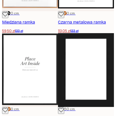
-55%
40x50 cm
-15%*
40x50 cm
Miedziana ramka
Czarna metalowa ramka
59,50 zł
133 zł
113,05 zł
133 zł
-15%*
40x50 cm
40x50 cm