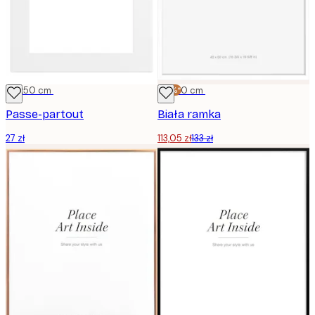
40x50 cm
-15%*
40x50 cm
Passe-partout
Biała ramka
27 zł
113,05 zł
133 zł