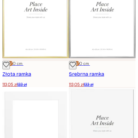
-15%*
40x50 cm
-15%*
40x50 cm
Złota ramka
Srebrna ramka
113,05 zł
133 zł
113,05 zł
133 zł