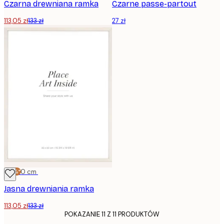
Czarna drewniana ramka
Czarne passe-partout
113,05 zł
133 zł
27 zł
-15%*
40x50 cm
Jasna drewniania ramka
113,05 zł
133 zł
POKAZANIE 11 Z 11 PRODUKTÓW