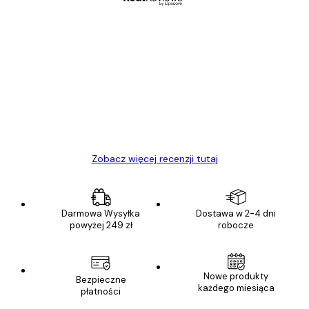
Zweryfikowany kupujący
Opinie
klientów
Towar zgodny z opisem, szybka dostawa.
Polecam
23 kwi
Ewa L
Zobacz więcej recenzji tutaj
Darmowa Wysyłka
Dostawa w 2-4 dni
powyżej 249 zł
robocze
Nowe produkty
Bezpieczne
każdego miesiąca
płatności