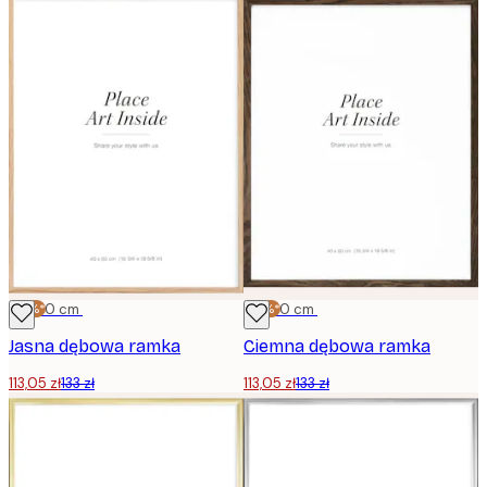
-15%*
40x50 cm
-15%*
40x50 cm
Jasna dębowa ramka
Ciemna dębowa ramka
113,05 zł
133 zł
113,05 zł
133 zł