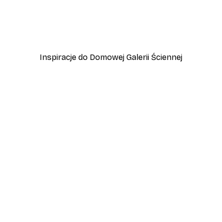
zewo
Plakat Lampart
Od 45 zł
75 zł
Inspiracje do Domowej Galerii Ściennej