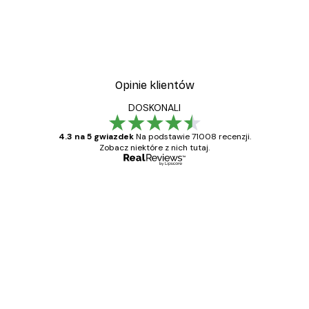
Opinie klientów
DOSKONALI
4.3 na 5 gwiazdek
Na podstawie 71008 recenzji.
Zobacz niektóre z nich tutaj.
Zweryfikowany kupujący
Opinie
klientów
Towar zgodny z opisem, szybka dostawa.
Polecam
23 kwi
Ewa L