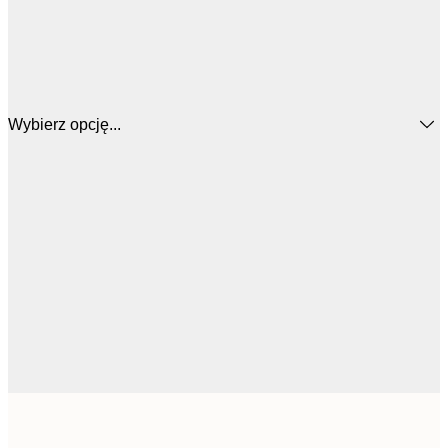
Wybierz opcję...
164,
30x40 cm