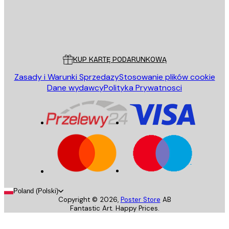
Sklep
Poster Store
Obsługa Klienta
KUP KARTĘ PODARUNKOWĄ
Zasady i Warunki Sprzedazy
Stosowanie plików cookie
Dane wydawcy
Polityka Prywatnosci
Poland (Polski)
Copyright ©
2026
,
Poster Store
AB
Fantastic Art. Happy Prices.