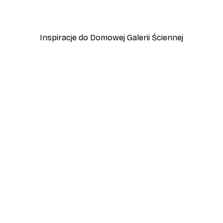
Od 15,90 zł
53 zł
Inspiracje do Domowej Galerii Ściennej