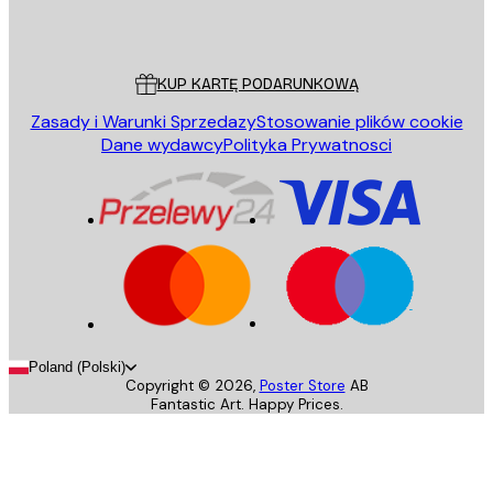
Poster Store
Obsługa Klienta
KUP KARTĘ PODARUNKOWĄ
Zasady i Warunki Sprzedazy
Stosowanie plików cookie
Dane wydawcy
Polityka Prywatnosci
Poland (Polski)
Copyright ©
2026
,
Poster Store
AB
Fantastic Art. Happy Prices.