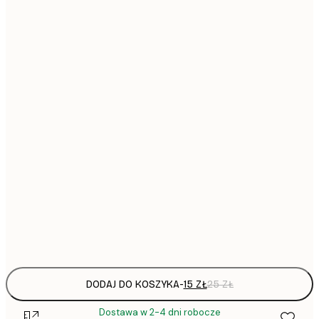
13x18 cm
31,
21x30 cm
30x40 cm
64,
50x50 cm
50x70 cm
1
70x100 cm
Frame
options
DODAJ DO KOSZYKA
-
15 ZŁ
25 ZŁ
Dostawa w 2-4 dni robocze