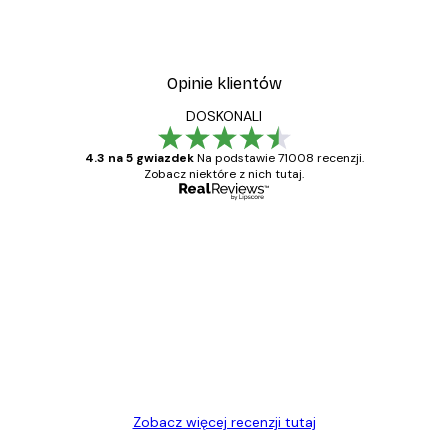
Opinie klientów
DOSKONALI
4.3 na 5 gwiazdek
Na podstawie 71008 recenzji.
Zobacz niektóre z nich tutaj.
Zweryfikowany kupujący
Opinie
klientów
Towar zgodny z opisem, szybka dostawa.
Polecam
23 kwi
Ewa L
Zobacz więcej recenzji tutaj