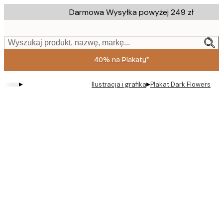
Skip
Darmowa Wysyłka powyżej 249 zł
to
main
content.
Wyszukaj produkt, nazwę, markę...
40% na Plakaty*
▸
▸
Ilustracja i grafika
Plakat Dark Flowers