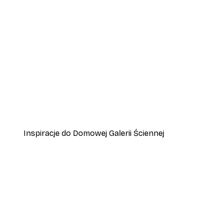
-30%*
Plakat Ptaki na Plaży
Od 37,10 zł
53 zł
Inspiracje do Domowej Galerii Ściennej