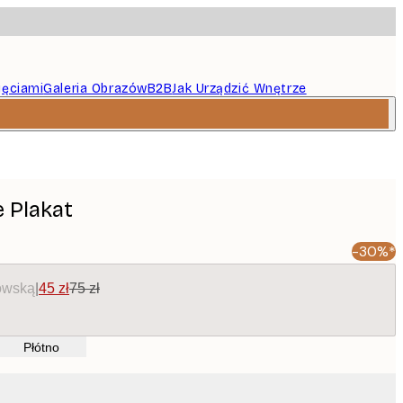
jęciami
Galeria Obrazów
B2B
Jak Urządzić Wnętrze
e Plakat
-30%*
owską
|
45 zł
75 zł
Płótno