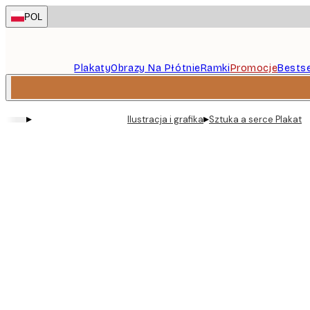
Skip
POL
to
main
content.
Plakaty
Obrazy Na Płótnie
Ramki
Promocje
Bestse
▸
▸
Ilustracja i grafika
Sztuka a serce Plakat