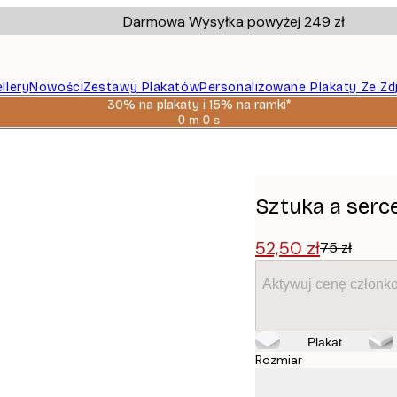
Darmowa Wysyłka powyżej 249 zł
llery
Nowości
Zestawy Plakatów
Personalizowane Plakaty Ze Zd
30% na plakaty i 15% na ramki*
0 m
0 s
Ważny
do:
2026-
08-
06
Sztuka a serc
52,50 zł
75 zł
Aktywuj cenę członk
Plakat
Rozmiar