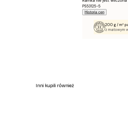
Ramka nie jest wliczona
PS53125-5
Historia cen
200 g / m² p
z matowym 
Inni kupili również