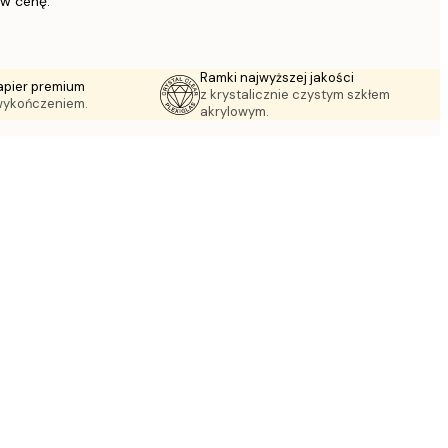
 w cenę.
Ramki najwyższej jakości
apier premium
z krystalicznie czystym szkłem
wykończeniem.
akrylowym.