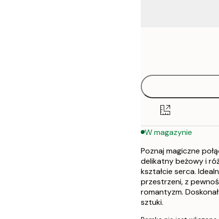
Frame
30x40 cm
options
50x70 cm
W magazynie
Poznaj magiczne połąc
delikatny beżowy i r
kształcie serca. Idea
przestrzeni, z pewnośc
romantyzm. Doskonały
sztuki.