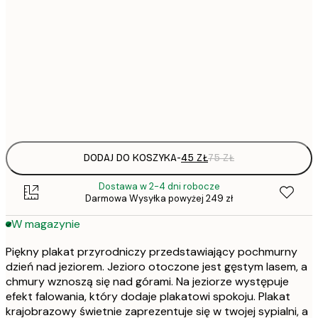
30x40 cm
50x70 cm
Frame
options
DODAJ DO KOSZYKA
-
45 ZŁ
75 ZŁ
Dostawa w 2-4 dni robocze
Darmowa Wysyłka powyżej 249 zł
W magazynie
Piękny plakat przyrodniczy przedstawiający pochmurny
dzień nad jeziorem. Jezioro otoczone jest gęstym lasem, a
chmury wznoszą się nad górami. Na jeziorze występuje
efekt falowania, który dodaje plakatowi spokoju. Plakat
krajobrazowy świetnie zaprezentuje się w twojej sypialni, a