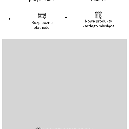
Nowe produkty
Bezpieczne
każdego miesiąca
płatności
E-mail
WYŚLIJ
Sklep
Poster Store
Obsługa Klienta