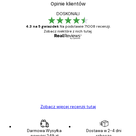
Opinie klientów
DOSKONALI
4.3 na 5 gwiazdek
Na podstawie 71008 recenzji.
Zobacz niektóre z nich tutaj.
Zweryfikowany kupujący
Opinie
klientów
Towar zgodny z opisem, szybka dostawa.
Polecam
23 kwi
Ewa L
Zobacz więcej recenzji tutaj
Darmowa Wysyłka
Dostawa w 2-4 dni
powyżej 249 zł
robocze