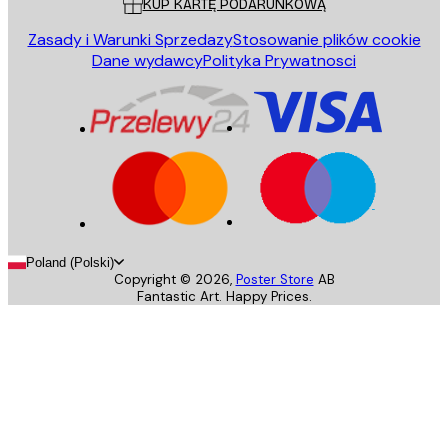
KUP KARTĘ PODARUNKOWĄ
Zasady i Warunki Sprzedazy
Stosowanie plików cookie
Dane wydawcy
Polityka Prywatnosci
Poland (Polski)
Copyright ©
2026
,
Poster Store
AB
Fantastic Art. Happy Prices.