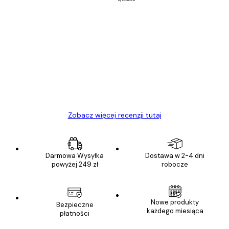
Zweryfikowany kupujący
Opinie
klientów
Towar zgodny z opisem, szybka dostawa.
Polecam
23 kwi
Ewa L
Zobacz więcej recenzji tutaj
Darmowa Wysyłka
Dostawa w 2-4 dni
powyżej 249 zł
robocze
Nowe produkty
Bezpieczne
każdego miesiąca
płatności