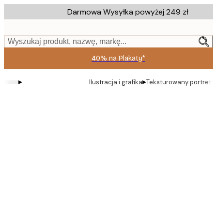
Skip
Darmowa Wysyłka powyżej 249 zł
to
main
content.
Wyszukaj produkt, nazwę, markę...
40% na Plakaty*
▸
▸
Ilustracja i grafika
Teksturowany portret p