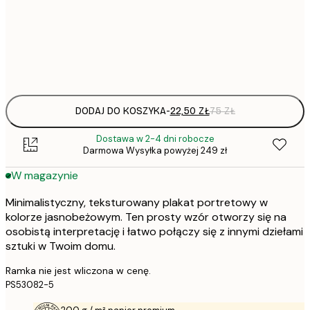
22,
30x40 cm
Frame
options
DODAJ DO KOSZYKA
-
22,50 ZŁ
75 ZŁ
Dostawa w 2-4 dni robocze
Darmowa Wysyłka powyżej 249 zł
W magazynie
Minimalistyczny, teksturowany plakat portretowy w
kolorze jasnobeżowym. Ten prosty wzór otworzy się na
osobistą interpretację i łatwo połączy się z innymi dziełami
sztuki w Twoim domu.
Ramka nie jest wliczona w cenę.
PS53082-5