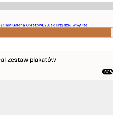
jęciami
Galeria Obrazów
B2B
Jak Urządzić Wnętrze
Fal Zestaw plakatów
-50%