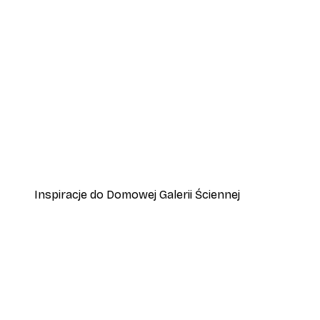
-30%*
Plakat Łódka na Jeziorze
Od 37,10 zł
53 zł
Inspiracje do Domowej Galerii Ściennej