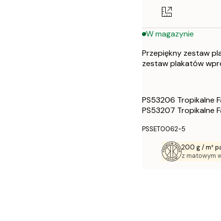
50x70 cm
W magazynie
Przepiękny zestaw pla
zestaw plakatów wpr
PS53206 Tropikalne Fa
PS53207 Tropikalne Fa
PSSET0062-5
200 g / m² p
z matowym 