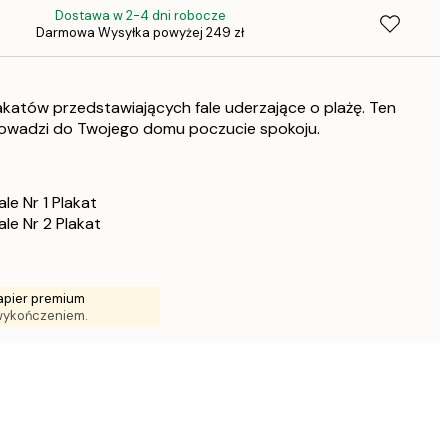
Dostawa w 2-4 dni robocze
1
Darmowa Wysyłka powyżej 249 zł
katów przedstawiających fale uderzające o plażę. Ten
owadzi do Twojego domu poczucie spokoju.
le Nr 1 Plakat
le Nr 2 Plakat
apier premium
wykończeniem.