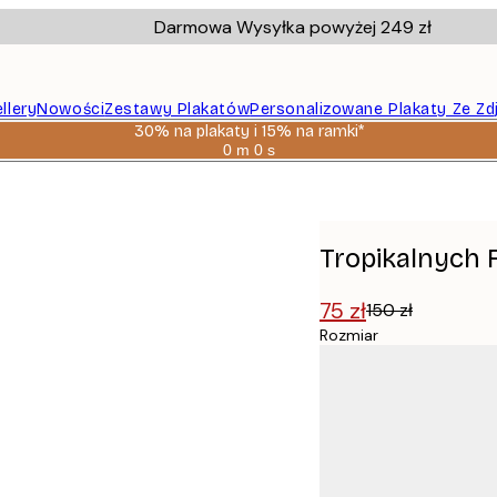
Darmowa Wysyłka powyżej 249 zł
llery
Nowości
Zestawy Plakatów
Personalizowane Plakaty Ze Zd
30% na plakaty i 15% na ramki*
0 m
0 s
Ważny
do:
2026-
08-
06
Tropikalnych 
75 zł
150 zł
Rozmiar