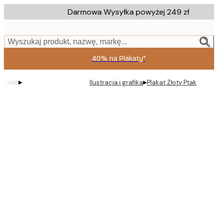
Skip
Darmowa Wysyłka powyżej 249 zł
to
main
content.
Wyszukaj produkt, nazwę, markę...
40% na Plakaty*
▸
▸
Ilustracja i grafika
Plakat Złoty Ptak