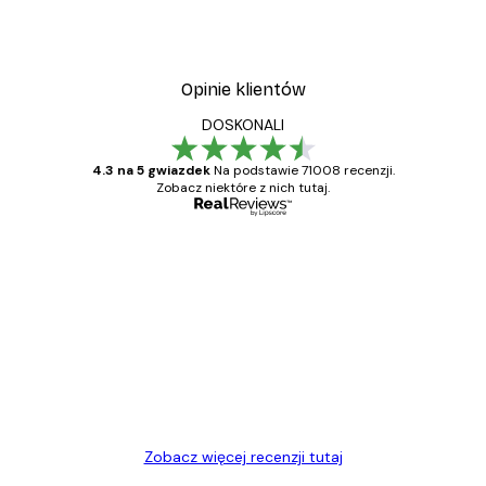
Opinie klientów
DOSKONALI
4.3 na 5 gwiazdek
Na podstawie 71008 recenzji.
Zobacz niektóre z nich tutaj.
Zweryfikowany kupujący
Opinie
klientów
Towar zgodny z opisem, szybka dostawa.
Polecam
23 kwi
Ewa L
Zobacz więcej recenzji tutaj