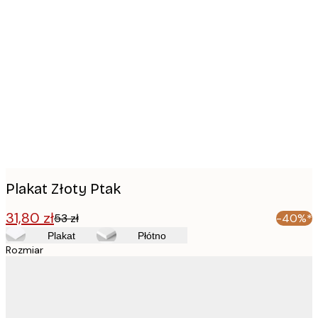
Product
images
Plakat Złoty Ptak
31,80 zł
53 zł
-40%*
Plakat
Płótno
Rozmiar