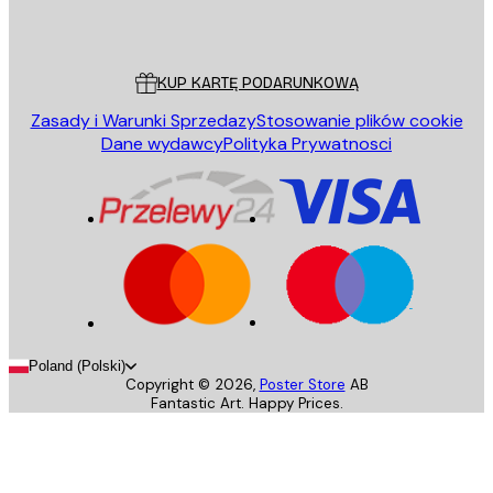
Poster Store
Obsługa Klienta
KUP KARTĘ PODARUNKOWĄ
Zasady i Warunki Sprzedazy
Stosowanie plików cookie
Dane wydawcy
Polityka Prywatnosci
Poland (Polski)
Copyright ©
2026
,
Poster Store
AB
Fantastic Art. Happy Prices.