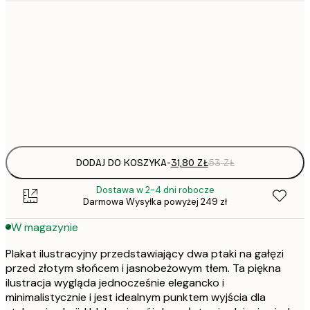
31,
21x30 cm
30x40 cm
Frame
options
DODAJ DO KOSZYKA
-
31,80 ZŁ
53 ZŁ
Dostawa w 2-4 dni robocze
Darmowa Wysyłka powyżej 249 zł
W magazynie
Plakat ilustracyjny przedstawiający dwa ptaki na gałęzi
przed złotym słońcem i jasnobeżowym tłem. Ta piękna
ilustracja wygląda jednocześnie elegancko i
minimalistycznie i jest idealnym punktem wyjścia dla