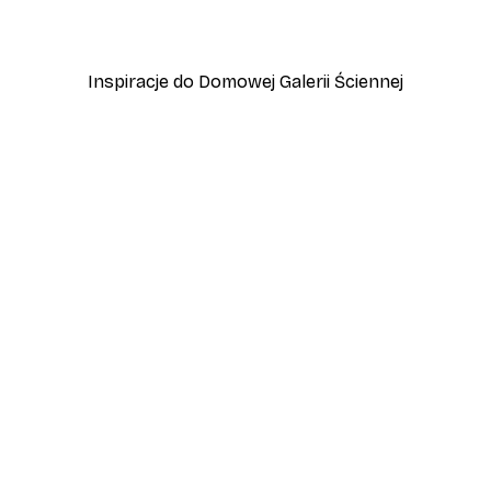
Od 31,80 zł
53 zł
Inspiracje do Domowej Galerii Ściennej